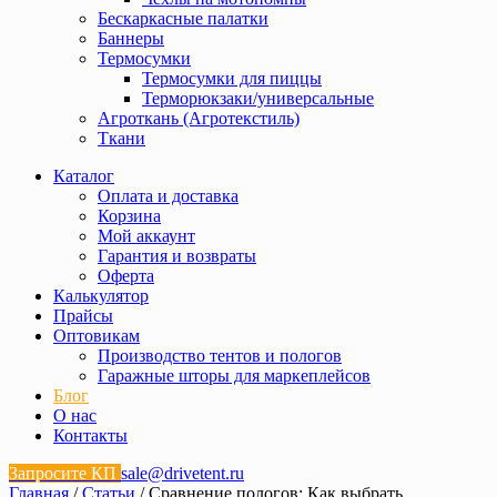
Бескаркасные палатки
Баннеры
Термосумки
Термосумки для пиццы
Терморюкзаки/универсальные
Агроткань (Агротекстиль)
Ткани
Каталог
Оплата и доставка
Корзина
Мой аккаунт
Гарантия и возвраты
Оферта
Калькулятор
Прайсы
Оптовикам
Производство тентов и пологов
Гаражные шторы для маркеплейсов
Блог
О нас
Контакты
Запросите КП
sale@drivetent.ru
Главная
/
Статьи
/ Сравнение пологов: Как выбрать