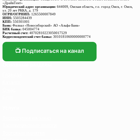
«ДрайвТент»
Юридический адрес организации:
644009, Омская область, г.о. город Омск, г. Омск,
ул. 20 лет РККА, д. 179
ОГРН/ОГРНИП:
1265500007849
ИНН:
5503284439
КПП:
550301001
Банк:
Филиал «Новосибирский» АО «Альфа-Банк»
БИК банка:
045004774
Расчетный счет:
40702810223050017529
Корреспондентский счет банка:
30101810600000000774
📺 Подписаться на канал
Основные разделы
Главная
Каталог
О нас
Блог
Услуги
Термосумка на заказ
Тарпаулиновые пологи
Торговые палатки