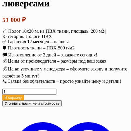
люверсами
51 000
₽
📏 Полог 10х20 м. из ПВХ ткани, площадь: 200 м2 |
Категория: Пологи ПВХ
✅ Гарантия 12 месяцев – на швы
🛡️ Плотность ткани – ПВХ 500 г/м2
🚚 Изготовление от 2 дней – закажите сегодня!
💰 Цены от производителя – размеры под ваш заказ
💰 Цена: уточните у менеджера – оформите заявку и получите
расчёт за 5 минут!
📞 Заявка без обязательств – просто узнайте цену и детали!
Количество
товара
В корзину
Полог
Уточнить наличие и стоимость
ПВХ
20х10
м
500
г/