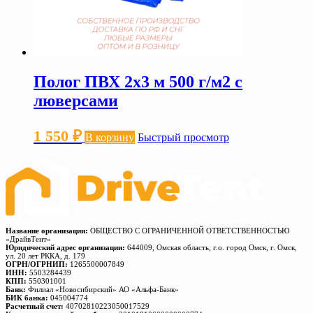
Полог ПВХ 2х3 м 500 г/м2 с
люверсами
1 550
₽
В корзину
Быстрый просмотр
Название организации:
ОБЩЕСТВО С ОГРАНИЧЕННОЙ ОТВЕТСТВЕННОСТЬЮ
«ДрайвТент»
Юридический адрес организации:
644009, Омская область, г.о. город Омск, г. Омск,
ул. 20 лет РККА, д. 179
ОГРН/ОГРНИП:
1265500007849
ИНН:
5503284439
КПП:
550301001
Банк:
Филиал «Новосибирский» АО «Альфа-Банк»
БИК банка:
045004774
Расчетный счет:
40702810223050017529