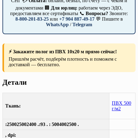
СНГ 💳
Оплата:
онлайн, безнал, по счёту — с чеком и
документами 🏢
Для юрлиц:
работаем через ЭДО,
предоставляем все сертификаты 📞
Вопросы?
Звоните:
8-800-201-83-25
или
+7 904 887-49-17
💬 Пишите в
WhatsApp
/
Telegram
⚡ Закажите полог из ПВХ 10х20 м прямо сейчас!
Пришлём расчёт, подберём плотность и поможем с
доставкой — бесплатно.
Детали
ПВХ 500
Ткань:
г/м2
:250025002400 .:93 . : 5004002500 .
, dpi: