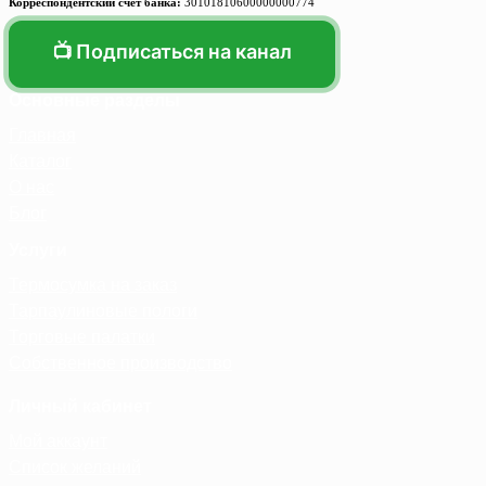
Корреспондентский счет банка:
30101810600000000774
📺 Подписаться на канал
Основные разделы
Главная
Каталог
О нас
Блог
Услуги
Термосумка на заказ
Тарпаулиновые пологи
Торговые палатки
Собственное производство
Личный кабинет
Мой аккаунт
Список желаний