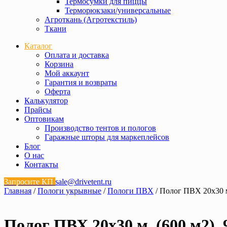
Термосумки для пиццы
Терморюкзаки/универсальные
Агроткань (Агротекстиль)
Ткани
Каталог
Оплата и доставка
Корзина
Мой аккаунт
Гарантия и возвраты
Оферта
Калькулятор
Прайсы
Оптовикам
Производство тентов и пологов
Гаражные шторы для маркеплейсов
Блог
О нас
Контакты
Запросите КП
sale@drivetent.ru
Главная
/
Пологи укрывные
/
Пологи ПВХ
/ Полог ПВХ 20х30 м.
Полог ПВХ 20х30 м. (600 м2), 