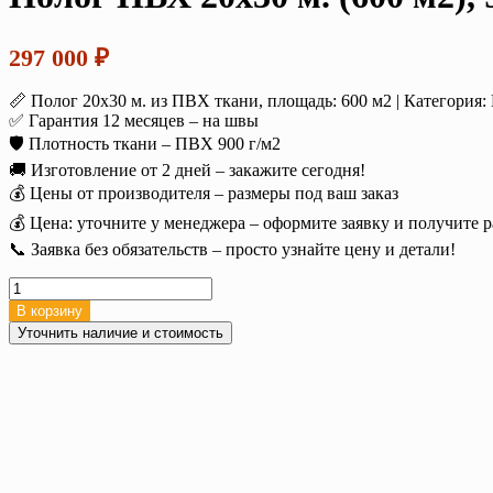
297 000
₽
📏 Полог 20х30 м. из ПВХ ткани, площадь: 600 м2 | Категория
✅ Гарантия 12 месяцев – на швы
🛡️ Плотность ткани – ПВХ 900 г/м2
🚚 Изготовление от 2 дней – закажите сегодня!
💰 Цены от производителя – размеры под ваш заказ
💰 Цена: уточните у менеджера – оформите заявку и получите р
📞 Заявка без обязательств – просто узнайте цену и детали!
Количество
товара
В корзину
Полог
Уточнить наличие и стоимость
ПВХ
20х30
м.
(600
м2),
900
г/
м²