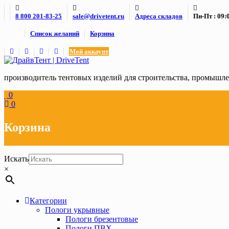
Skip
8 800 201-83-25
sale@drivetent.ru
Адреса складов
Пн-Пт : 09:0
to
content
Список желаний
Корзина
Мой аккаунт
производитель тентовых изделий для строительства, промыш
0
0
Корзина
Искать
×
Категории
Пологи укрывные
Пологи брезентовые
Пологи ПВХ