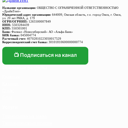
Название организации:
ОБЩЕСТВО С ОГРАНИЧЕННОЙ ОТВЕТСТВЕННОСТЬЮ
«ДрайвТент»
Юридический адрес организации:
644009, Омская область, г.о. город Омск, г. Омск,
ул. 20 лет РККА, д. 179
ОГРН/ОГРНИП:
1265500007849
ИНН:
5503284439
КПП:
550301001
Банк:
Филиал «Новосибирский» АО «Альфа-Банк»
БИК банка:
045004774
Расчетный счет:
40702810223050017529
Корреспондентский счет банка:
30101810600000000774
📺 Подписаться на канал
Основные разделы
Главная
Каталог
О нас
Блог
Услуги
Термосумка на заказ
Тарпаулиновые пологи