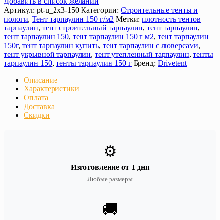
Добавить в список желаний
Артикул:
pt-u_2х3-150
Категории:
Строительные тенты и
пологи
,
Тент тарпаулин 150 г/м2
Метки:
плотность тентов
тарпаулин
,
тент строительный тарпаулин
,
тент тарпаулин
,
тент тарпаулин 150
,
тент тарпаулин 150 г м2
,
тент тарпаулин
150г
,
тент тарпаулин купить
,
тент тарпаулин с люверсами
,
тент укрывной тарпаулин
,
тент утепленный тарпаулин
,
тенты
тарпаулин 150
,
тенты тарпаулин 150 г
Бренд:
Drivetent
Описание
Характеристики
Оплата
Доставка
Скидки
⚙️
Изготовление от 1 дня
Любые размеры
🚚