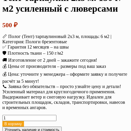
м2 усиленный с люверсами
500
₽
📏 Полог (Тент) тарпаулиновый 2х3 м, площадь: 6 м2 |
Категория: Пологи брезентовые
✅ Гарантия 12 месяцев – на швы
🛡️ Плотность ткани – 150 г/м2
🚚 Изготовление от 2 дней – закажите сегодня!
💰 Цены от производителя – размеры под ваш заказ
💰 Цена: уточните у менеджера – оформите заявку и получите
расчёт за 5 минут!
📞 Заявка без обязательств – просто узнайте цену и детали!
Усиленный материал для круглогодичного применения.
Выдерживает ветер и снеговую нагрузку. Идеален для
строительных площадок, складов, транспортировки, навесов
и временных ангаров.
Количество
товара
В корзину
Тент
Уточнить наличие и стоимость