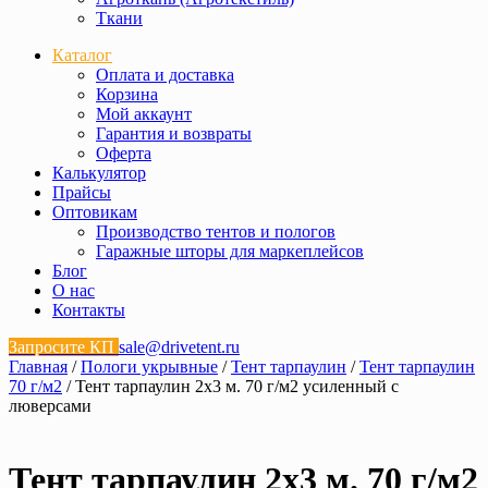
Ткани
Каталог
Оплата и доставка
Корзина
Мой аккаунт
Гарантия и возвраты
Оферта
Калькулятор
Прайсы
Оптовикам
Производство тентов и пологов
Гаражные шторы для маркеплейсов
Блог
О нас
Контакты
Запросите КП
sale@drivetent.ru
Главная
/
Пологи укрывные
/
Тент тарпаулин
/
Тент тарпаулин
70 г/м2
/ Тент тарпаулин 2х3 м. 70 г/м2 усиленный с
люверсами
Тент тарпаулин 2х3 м. 70 г/м2