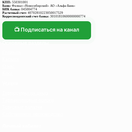
КПП:
550301001
Банк:
Филиал «Новосибирский» АО «Альфа-Банк»
БИК банка:
045004774
Расчетный счет:
40702810223050017529
Корреспондентский счет банка:
30101810600000000774
📺 Подписаться на канал
Основные разделы
Главная
Каталог
О нас
Блог
Услуги
Термосумка на заказ
Тарпаулиновые пологи
Торговые палатки
Собственное производство
Личный кабинет