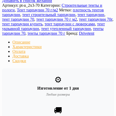
Добавить в список желаний
Артикул:
pt-u_2х3-70
Категории:
Строительные тенты и
пологи
,
Тент тарпаулин 70 г/м2
Метки:
плотность тентов
тарпаулин
,
тент строительный тарпаулин
,
тент тарпаулин
,
тент тарпаулин 70
,
тент тарпаулин 70 г м2
,
тент тарпаулин 70г
,
тент тарпаулин купить
,
тент тарпаулин с люверсами
,
тент
укрывной тарпаулин
,
тент утепленный тарпаулин
,
тенты
тарпаулин 70
,
тенты тарпаулин 70 г
Бренд:
Drivetent
Описание
Характеристики
Оплата
Доставка
Скидки
⚙️
Изготовление от 1 дня
Любые размеры
🚚