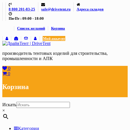
Skip
8 800 201-83-25
sale@drivetent.ru
Адреса складов
to
content
Пн-Пт : 09:00 - 18:00
Список желаний
Корзина
Мой аккаунт
производитель тентовых изделий для строительства,
промышленности и АПК
0
0
Корзина
Искать
×
Категории