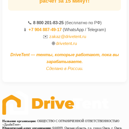
расчёт за 15 минут!
📞
8 800 201-83-25
(бесплатно по РФ)
📱
+7 904 887-49-17
(WhatsApp / Telegram)
✉️
zakaz@drivetent.ru
🌐
drivetent.ru
DriveTent — тенты, которые работают, пока вы
зарабатываете.
Сделано в России.
Название организации:
ОБЩЕСТВО С ОГРАНИЧЕННОЙ ОТВЕТСТВЕННОСТЬЮ
«ДрайвТент»
Юридический адрес организации:
644009, Омская область, г.о. город Омск, г. Омск,