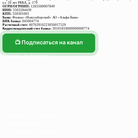
ул. 20 лет РККА, д. 179
ОГРН/ОГРНИП:
1265500007849
ИНН:
5503284439
КПП:
550301001
Банк:
Филиал «Новосибирский» АО «Альфа-Банк»
БИК банка:
045004774
Расчетный счет:
40702810223050017529
Корреспондентский счет банка:
30101810600000000774
📺 Подписаться на канал
Основные разделы
Главная
Каталог
О нас
Блог
Услуги
Термосумка на заказ
Тарпаулиновые пологи
Торговые палатки
Собственное производство