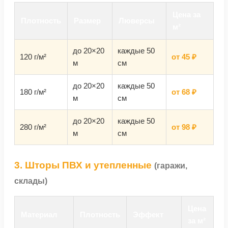
Цена за
Плотность
Размер
Люверсы
м²
до 20×20
каждые 50
120 г/м²
от 45 ₽
м
см
до 20×20
каждые 50
180 г/м²
от 68 ₽
м
см
до 20×20
каждые 50
280 г/м²
от 98 ₽
м
см
3. Шторы ПВХ и утепленные
(гаражи,
склады)
Цена
Материал
Плотность
Эффект
за м²