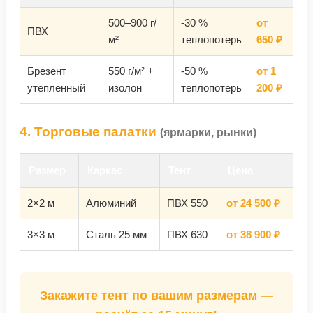
500–900 г/
-30 %
от
ПВХ
м²
теплопотерь
650 ₽
Брезент
550 г/м² +
-50 %
от 1
утепленный
изолон
теплопотерь
200 ₽
4. Торговые палатки
(ярмарки, рынки)
Размер
Каркас
Тент
Цена
2×2 м
Алюминий
ПВХ 550
от 24 500 ₽
3×3 м
Сталь 25 мм
ПВХ 630
от 38 900 ₽
Закажите тент по вашим размерам —