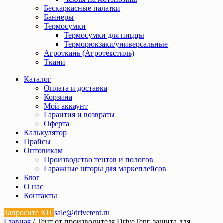
Бескаркасные палатки
Баннеры
Термосумки
Термосумки для пиццы
Терморюкзаки/универсальные
Агроткань (Агротекстиль)
Ткани
Каталог
Оплата и доставка
Корзина
Мой аккаунт
Гарантия и возвраты
Оферта
Калькулятор
Прайсы
Оптовикам
Производство тентов и пологов
Гаражные шторы для маркеплейсов
Блог
О нас
Контакты
Запросите КП
sale@drivetent.ru
Главная
/ Тент от производителя DriveTent: защита для