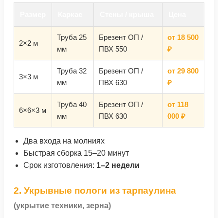
Размер
Каркас
Стены / крыша
Цена
Труба 25
Брезент ОП /
от 18 500
2×2 м
мм
ПВХ 550
₽
Труба 32
Брезент ОП /
от 29 800
3×3 м
мм
ПВХ 630
₽
Труба 40
Брезент ОП /
от 118
6×6×3 м
мм
ПВХ 630
000 ₽
Два входа на молниях
Быстрая сборка 15–20 минут
Срок изготовления:
1–2 недели
2. Укрывные пологи из тарпаулина
(укрытие техники, зерна)