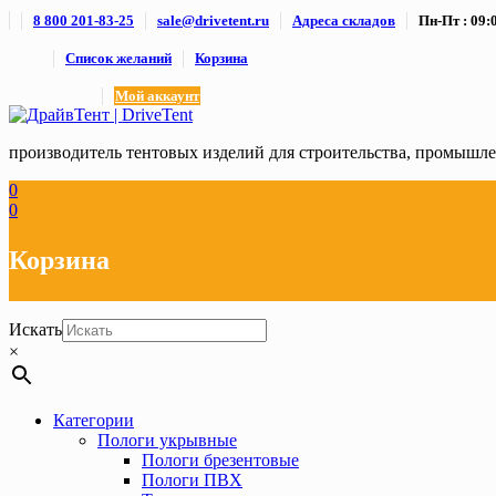
Skip
8 800 201-83-25
sale@drivetent.ru
Адреса складов
Пн-Пт : 09:0
to
content
Список желаний
Корзина
Мой аккаунт
производитель тентовых изделий для строительства, промыш
0
0
Корзина
Искать
×
Категории
Пологи укрывные
Пологи брезентовые
Пологи ПВХ