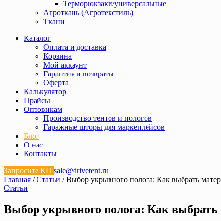
Терморюкзаки/универсальные
Агроткань (Агротекстиль)
Ткани
Каталог
Оплата и доставка
Корзина
Мой аккаунт
Гарантия и возвраты
Оферта
Калькулятор
Прайсы
Оптовикам
Производство тентов и пологов
Гаражные шторы для маркеплейсов
Блог
О нас
Контакты
Запросите КП
sale@drivetent.ru
Главная
/
Статьи
/ Выбор укрывного полога: Как выбрать матер
Статьи
Выбор укрывного полога: Как выбрать 