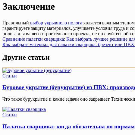
Заключение
Правильный
выбор укрывного полога
является важным этапом 
гарантируете защиту материалов, улучшаете условия труда и 
полога для вашего строительного проекта, не стесняйтесь обра
Навигация
Сравнение палатки сварщика: Как выбрать лучшее решение дл
Как выбрать материал для палатки сварщика: брезент или ПВХ
по
записям
Другие статьи
Статьи
Буровое укрытие (бурукрытие) из ПВХ: производс
Что такое бурукрытие и какие задачи оно закрывает Техническ
Статьи
Палатка сварщика: когда обязательна по норма