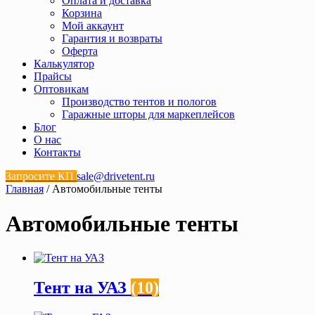
Оплата и доставка
Корзина
Мой аккаунт
Гарантия и возвраты
Оферта
Калькулятор
Прайсы
Оптовикам
Производство тентов и пологов
Гаражные шторы для маркеплейсов
Блог
О нас
Контакты
Запросите КП
sale@drivetent.ru
Главная
/ Автомобильные тенты
Автомобильные тенты
Тент на УАЗ
(10)