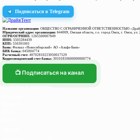
Подписаться в Telegram
Название организации:
ОБЩЕСТВО С ОГРАНИЧЕННОЙ ОТВЕТСТВЕННОСТЬЮ «Драйв
Юридический адрес организации:
644009, Омская область, г.о. город Омск, г. Омск, ул. 
ОГРН/ОГРНИП:
1265500007849
ИНН:
5503284439
КПП:
550301001
Банк:
Филиал «Новосибирский» АО «Альфа-Банк»
БИК банка:
045004774
Расчетный счет:
40702810223050017529
Корреспондентский счет банка:
30101810600000000774
📺 Подписаться на канал
Основные разделы
Главная
Каталог
О нас
Блог
Услуги
Термосумка на заказ