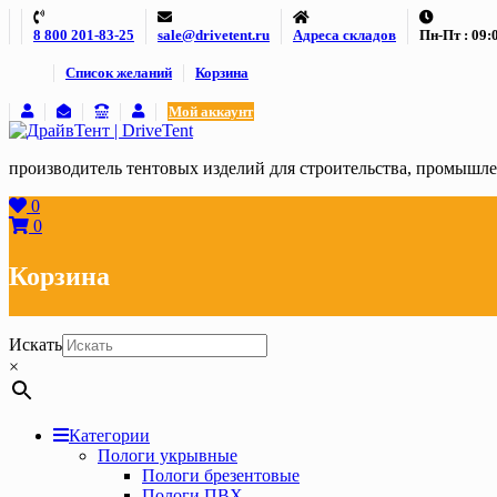
Skip
8 800 201-83-25
sale@drivetent.ru
Адреса складов
Пн-Пт : 09:0
to
content
Список желаний
Корзина
Мой аккаунт
производитель тентовых изделий для строительства, промыш
0
0
Корзина
Искать
×
Категории
Пологи укрывные
Пологи брезентовые
Пологи ПВХ