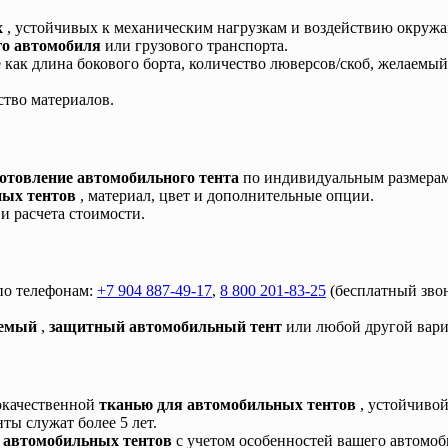
х
, устойчивых к механическим нагрузкам и воздействию окруж
го автомобиля
или грузового транспорта.
как длина бокового борта, количество люверсов/скоб, желаемы
ство материалов.
готовление автомобильного тента
по индивидуальным размерам
ных тентов
, материал, цвет и дополнительные опции.
и расчета стоимости.
 по телефонам:
+7 904 887-49-17
,
8 800 201-83-25
(бесплатный звон
аемый
,
защитный автомобильный тент
или любой другой вари
окачественной
тканью для автомобильных тентов
, устойчиво
ты служат более 5 лет.
 автомобильных тентов
с учетом особенностей вашего автомоб