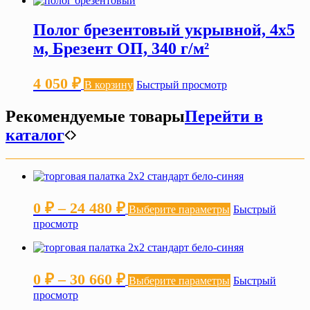
Полог брезентовый укрывной, 4х5
м, Брезент ОП, 340 г/м²
4 050
₽
В корзину
Быстрый просмотр
Рекомендуемые товары
Перейти в
каталог
Диапазон
Этот
0
₽
–
24 480
₽
Выберите параметры
Быстрый
товар
цен:
просмотр
имеет
несколько
0 ₽
вариаций.
–
Опции
Диапазон
Этот
0
₽
–
30 660
₽
можно
24 480 ₽
Выберите параметры
Быстрый
товар
выбрать
цен:
просмотр
имеет
на