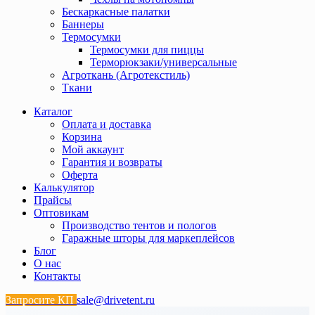
Бескаркасные палатки
Баннеры
Термосумки
Термосумки для пиццы
Терморюкзаки/универсальные
Агроткань (Агротекстиль)
Ткани
Каталог
Оплата и доставка
Корзина
Мой аккаунт
Гарантия и возвраты
Оферта
Калькулятор
Прайсы
Оптовикам
Производство тентов и пологов
Гаражные шторы для маркеплейсов
Блог
О нас
Контакты
Запросите КП
sale@drivetent.ru