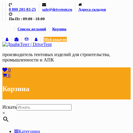
Skip
8 800 201-83-25
sale@drivetent.ru
Адреса складов
to
content
Пн-Пт : 09:00 - 18:00
Список желаний
Корзина
Мой аккаунт
производитель тентовых изделий для строительства,
промышленности и АПК
0
0
Корзина
Искать
×
Категории