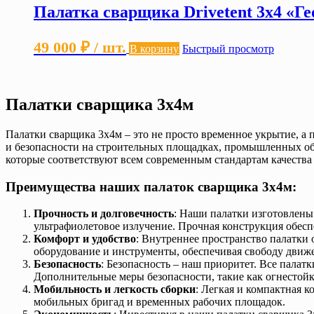
Палатка сварщика Drivetent 3х4 «Г
49 000
₽
/ шт.
В корзину
Быстрый просмотр
Палатки сварщика 3х4м
Палатки сварщика 3х4м – это не просто временное укрытие, а
и безопасности на строительных площадках, промышленных объ
которые соответствуют всем современным стандартам качества 
Преимущества наших палаток сварщика 3х4м:
Прочность и долговечность
: Наши палатки изготовлены
ультрафиолетовое излучение. Прочная конструкция обес
Комфорт и удобство
: Внутреннее пространство палатки
оборудование и инструменты, обеспечивая свободу движе
Безопасность
: Безопасность – наш приоритет. Все палат
Дополнительные меры безопасности, такие как огнестой
Мобильность и легкость сборки
: Легкая и компактная к
мобильных бригад и временных рабочих площадок.