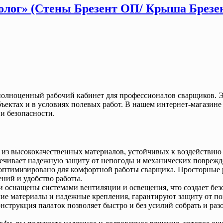
еолог» (Стены Брезент ОП/ Крыша Брезе
 полноценный рабочий кабинет для профессионалов сварщиков. 
ектах и в условиях полевых работ. В нашем интернет-магазине
и безопасности.
 из высококачественных материалов, устойчивых к воздействию в
печивает надежную защиту от непогоды и механических поврежд
 оптимизировано для комфортной работы сварщика. Просторные 
ний и удобство работы.
ки оснащены системами вентиляции и освещения, что создает бе
кие материалы и надежные крепления, гарантируют защиту от п
онструкция палаток позволяет быстро и без усилий собрать и ра