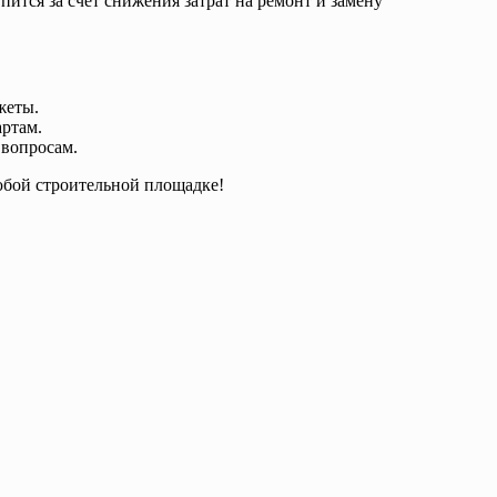
пится за счет снижения затрат на ремонт и замену
жеты.
артам.
 вопросам.
юбой строительной площадке!