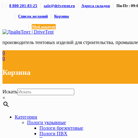
Skip
8 800 201-83-25
sale@drivetent.ru
Адреса складов
Пн-Пт : 09:0
to
content
Список желаний
Корзина
Мой аккаунт
производитель тентовых изделий для строительства, промыш
0
0
Корзина
Искать
×
Категории
Пологи укрывные
Пологи брезентовые
Пологи ПВХ