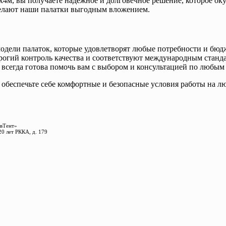
х4м, вы получаете надежное и долговечное решение, которое оку
делают наши палатки выгодным вложением.
одели палаток, которые удовлетворят любые потребности и бюд
рогий контроль качества и соответствуют международным станд
 всегда готова помочь вам с выбором и консультацией по любым
 обеспечьте себе комфортные и безопасные условия работы на л
Тент»
20 лет РККА, д. 179