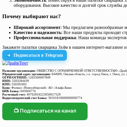
Экономичность
: Инвестируя в наши палатки сварщика 3
оборудования. Высокое качество и долгий срок службы 
Почему выбирают нас?
Широкий ассортимент
: Мы предлагаем разнообразные м
Качество и надежность
: Все наши продукты проходят ст
Профессиональная поддержка
: Наша команда экспертов
Закажите палатки сварщика 3х4м в нашем интернет-магазине и
Подписаться в Telegram
Название организации:
ОБЩЕСТВО С ОГРАНИЧЕННОЙ ОТВЕТСТВЕННОСТЬЮ «Драйв
Юридический адрес организации:
644009, Омская область, г.о. город Омск, г. Омск, ул. 
ОГРН/ОГРНИП:
1265500007849
ИНН:
5503284439
КПП:
550301001
Банк:
Филиал «Новосибирский» АО «Альфа-Банк»
БИК банка:
045004774
Расчетный счет:
40702810223050017529
Корреспондентский счет банка:
30101810600000000774
📺 Подписаться на канал
Основные разделы