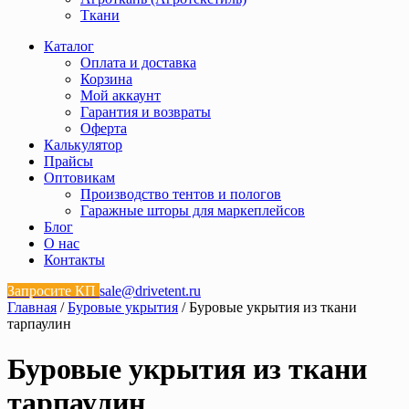
Ткани
Каталог
Оплата и доставка
Корзина
Мой аккаунт
Гарантия и возвраты
Оферта
Калькулятор
Прайсы
Оптовикам
Производство тентов и пологов
Гаражные шторы для маркеплейсов
Блог
О нас
Контакты
Запросите КП
sale@drivetent.ru
Главная
/
Буровые укрытия
/ Буровые укрытия из ткани
тарпаулин
Буровые укрытия из ткани
тарпаулин