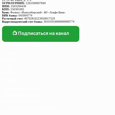
ул. 20 лет РККА, д. 179
ОГРН/ОГРНИП:
1265500007849
ИНН:
5503284439
КПП:
550301001
Банк:
Филиал «Новосибирский» АО «Альфа-Банк»
БИК банка:
045004774
Расчетный счет:
40702810223050017529
Корреспондентский счет банка:
30101810600000000774
📺 Подписаться на канал
Основные разделы
Главная
Каталог
О нас
Блог
Услуги
Термосумка на заказ
Тарпаулиновые пологи
Торговые палатки
Собственное производство