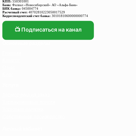
КПП:
550301001
Банк:
Филиал «Новосибирский» АО «Альфа-Банк»
БИК банка:
045004774
Расчетный счет:
40702810223050017529
Корреспондентский счет банка:
30101810600000000774
📺 Подписаться на канал
Основные разделы
Главная
Каталог
О нас
Блог
Услуги
Термосумка на заказ
Тарпаулиновые пологи
Торговые палатки
Собственное производство
Личный кабинет