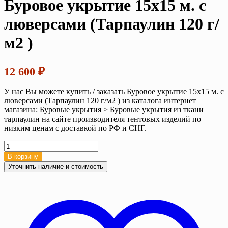
Буровое укрытие 15х15 м. с
люверсами (Тарпаулин 120 г/
м2 )
12 600
₽
У нас Вы можете купить / заказать Буровое укрытие 15х15 м. с
люверсами (Тарпаулин 120 г/м2 ) из каталога интернет
магазина: Буровые укрытия > Буровые укрытия из ткани
тарпаулин на сайте производителя тентовых изделий по
низким ценам с доставкой по РФ и СНГ.
Количество
товара
В корзину
Буровое
Уточнить наличие и стоимость
укрытие
15х15
м.
с
люверсами
(Тарпаулин
120