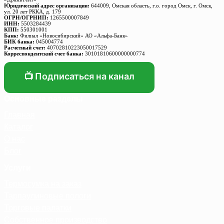
Юридический адрес организации:
644009, Омская область, г.о. город Омск, г. Омск,
ул. 20 лет РККА, д. 179
ОГРН/ОГРНИП:
1265500007849
ИНН:
5503284439
КПП:
550301001
Банк:
Филиал «Новосибирский» АО «Альфа-Банк»
БИК банка:
045004774
Расчетный счет:
40702810223050017529
Корреспондентский счет банка:
30101810600000000774
📺 Подписаться на канал
Основные разделы
Главная
Каталог
О нас
Блог
Услуги
Термосумка на заказ
Тарпаулиновые пологи
Торговые палатки
Собственное производство