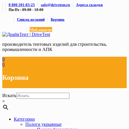
Skip
8 800 201-83-25
sale@drivetent.ru
Адреса складов
to
Пн-Пт : 09:00 - 18:00
content
Список желаний
Корзина
Мой аккаунт
производитель тентовых изделий для строительства,
промышленности и АПК
0
0
Корзина
Искать
×
Категории
Пологи укрывные