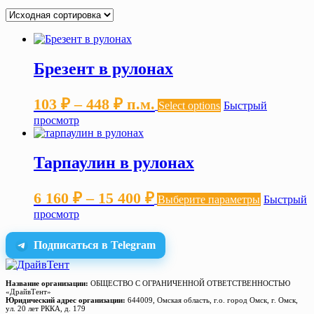
Брезент в рулонах
Диапазон
103
₽
–
448
₽
п.м.
Select options
Быстрый
цен:
просмотр
103 ₽
–
Тарпаулин в рулонах
448 ₽
Диапазон
Этот
6 160
₽
–
15 400
₽
Выберите параметры
Быстрый
товар
цен:
просмотр
имеет
несколько
6 160 ₽
вариаций.
Подписаться в Telegram
–
Опции
можно
15 400 ₽
выбрать
Название организации:
ОБЩЕСТВО С ОГРАНИЧЕННОЙ ОТВЕТСТВЕННОСТЬЮ
на
«ДрайвТент»
Юридический адрес организации:
644009, Омская область, г.о. город Омск, г. Омск,
странице
ул. 20 лет РККА, д. 179