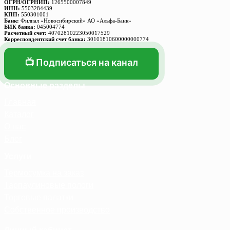
товара.
ОГРН/ОГРНИП:
1265500007849
ИНН:
5503284439
КПП:
550301001
Банк:
Филиал «Новосибирский» АО «Альфа-Банк»
БИК банка:
045004774
Расчетный счет:
40702810223050017529
Корреспондентский счет банка:
30101810600000000774
📺 Подписаться на канал
Основные разделы
Главная
Каталог
О нас
Блог
Услуги
Термосумка на заказ
Тарпаулиновые пологи
Торговые палатки
Собственное производство