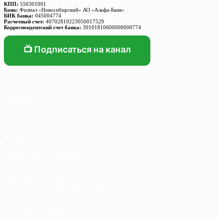
КПП:
550301001
Банк:
Филиал «Новосибирский» АО «Альфа-Банк»
БИК банка:
045004774
Расчетный счет:
40702810223050017529
Корреспондентский счет банка:
30101810600000000774
📺 Подписаться на канал
Основные разделы
Главная
Каталог
О нас
Блог
Услуги
Термосумка на заказ
Тарпаулиновые пологи
Торговые палатки
Собственное производство
Личный кабинет