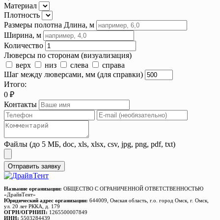
Материал
Плотность
Размеры полотна
Длина, м
Ширина, м
Количество
Люверсы по сторонам (визуализация)
верх
низ
слева
справа
Шаг между люверсами, мм (для справки)
Итого:
0
₽
Контакты
Файлы (до 5 МБ, doc, xls, xlsx, csv, jpg, png, pdf, txt)
Отправить заявку
Название организации:
ОБЩЕСТВО С ОГРАНИЧЕННОЙ ОТВЕТСТВЕННОСТЬЮ
«ДрайвТент»
Юридический адрес организации:
644009, Омская область, г.о. город Омск, г. Омск,
ул. 20 лет РККА, д. 179
ОГРН/ОГРНИП:
1265500007849
ИНН:
5503284439