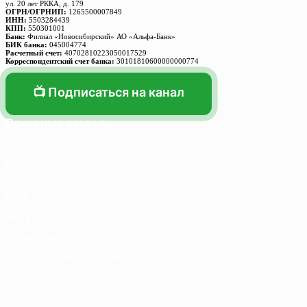
ул. 20 лет РККА, д. 179
ОГРН/ОГРНИП:
1265500007849
ИНН:
5503284439
КПП:
550301001
Банк:
Филиал «Новосибирский» АО «Альфа-Банк»
БИК банка:
045004774
Расчетный счет:
40702810223050017529
Корреспондентский счет банка:
30101810600000000774
📺 Подписаться на канал
Основные разделы
Главная
Каталог
О нас
Блог
Услуги
Термосумка на заказ
Тарпаулиновые пологи
Торговые палатки
Собственное производство