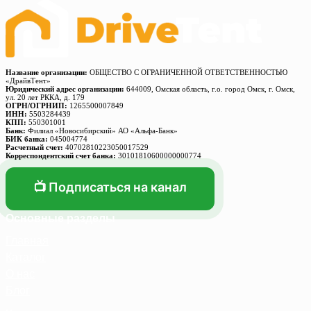
Название организации:
ОБЩЕСТВО С ОГРАНИЧЕННОЙ ОТВЕТСТВЕННОСТЬЮ
«ДрайвТент»
Юридический адрес организации:
644009, Омская область, г.о. город Омск, г. Омск,
ул. 20 лет РККА, д. 179
ОГРН/ОГРНИП:
1265500007849
ИНН:
5503284439
КПП:
550301001
Банк:
Филиал «Новосибирский» АО «Альфа-Банк»
БИК банка:
045004774
Расчетный счет:
40702810223050017529
Корреспондентский счет банка:
30101810600000000774
📺 Подписаться на канал
Основные разделы
Главная
Каталог
О нас
Блог