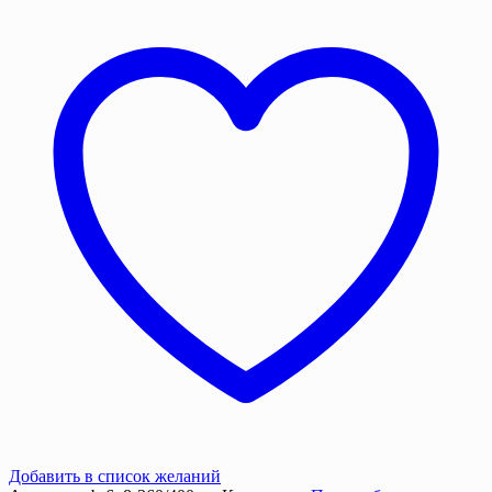
укрывной,
6х8
м,
Брезент
ОП,
360/400
г/
м²
Добавить в список желаний