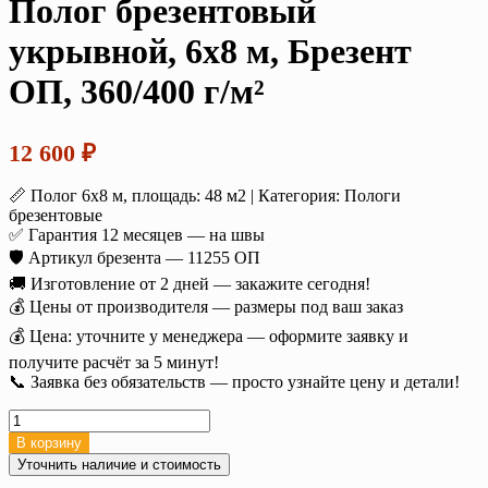
Полог брезентовый
укрывной, 6х8 м, Брезент
ОП, 360/400 г/м²
12 600
₽
📏 Полог 6х8 м, площадь: 48 м2 | Категория: Пологи
брезентовые
✅ Гарантия 12 месяцев — на швы
🛡️ Артикул брезента — 11255 ОП
🚚 Изготовление от 2 дней — закажите сегодня!
💰 Цены от производителя — размеры под ваш заказ
💰 Цена: уточните у менеджера — оформите заявку и
получите расчёт за 5 минут!
📞 Заявка без обязательств — просто узнайте цену и детали!
Количество
товара
В корзину
Полог
Уточнить наличие и стоимость
брезентовый