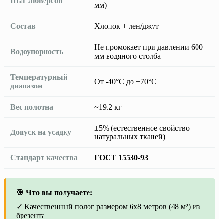
Шаг люверсов
мм)
Состав
Хлопок + лен/джут
Не промокает при давлении 600
Водоупорность
мм водяного столба
Температурный
От -40°C до +70°C
диапазон
Вес полотна
~19,2 кг
±5% (естественное свойство
Допуск на усадку
натуральных тканей)
Стандарт качества
ГОСТ 15530-93
🎯 Что вы получаете:
✓ Качественный полог размером 6х8 метров (48 м²) из
брезента