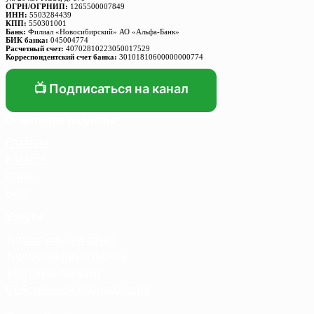
ОГРН/ОГРНИП:
1265500007849
ИНН:
5503284439
КПП:
550301001
Банк:
Филиал «Новосибирский» АО «Альфа-Банк»
БИК банка:
045004774
Расчетный счет:
40702810223050017529
Корреспондентский счет банка:
30101810600000000774
📺 Подписаться на канал
Основные разделы
Главная
Каталог
О нас
Блог
Услуги
Термосумка на заказ
Тарпаулиновые пологи
Торговые палатки
Собственное производство