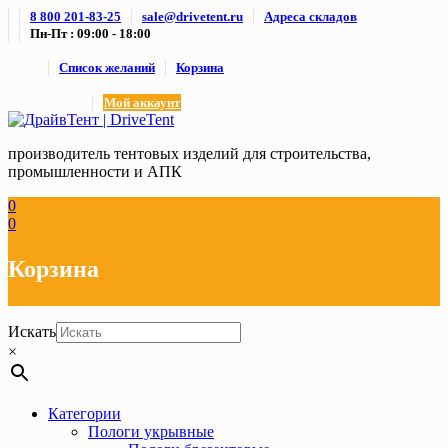
Skip
8 800 201-83-25
sale@drivetent.ru
Адреса складов
to
Пн-Пт : 09:00 - 18:00
content
Список желаний
Корзина
Мой аккаунт
производитель тентовых изделий для строительства,
промышленности и АПК
0
0
Корзина
Искать
×
Категории
Пологи укрывные