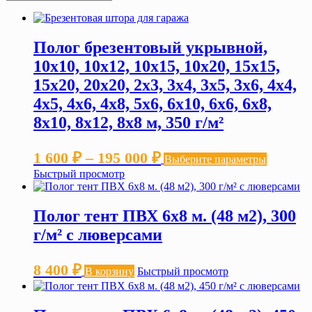
Полог брезентовый укрывной,
10х10, 10х12, 10х15, 10х20, 15х15,
15х20, 20х20, 2х3, 3х4, 3х5, 3х6, 4х4,
4х5, 4х6, 4х8, 5х6, 6х10, 6х6, 6х8,
8х10, 8х12, 8х8 м, 350 г/м²
Диапазон
Этот
1 600
₽
–
195 000
₽
Выберите параметры
товар
цен:
Быстрый просмотр
имеет
нескольк
1 600 ₽
вариаций
–
Полог тент ПВХ 6х8 м. (48 м2), 300
Опции
можно
195 000 ₽
г/м² с люверсами
выбрать
на
странице
8 400
₽
В корзину
Быстрый просмотр
товара.