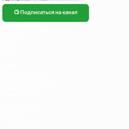
📺 Подписаться на канал
Основные разделы
Главная
Каталог
О нас
Блог
Услуги
Термосумка на заказ
Тарпаулиновые пологи
Торговые палатки
Собственное производство
Личный кабинет
Мой аккаунт
Список желаний