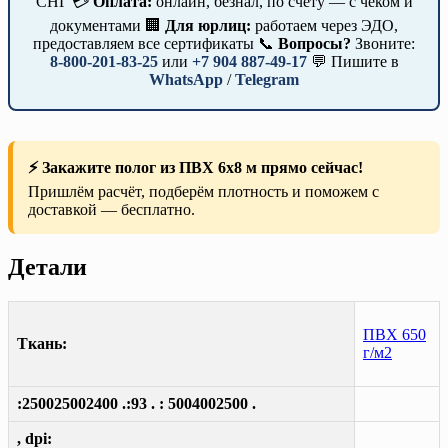
СНГ 💳
Оплата:
онлайн, безнал, по счёту — с чеком и
документами 🏢
Для юрлиц:
работаем через ЭДО,
предоставляем все сертификаты 📞
Вопросы?
Звоните:
8-800-201-83-25
или
+7 904 887-49-17
💬 Пишите в
WhatsApp
/
Telegram
⚡ Закажите полог из ПВХ 6х8 м прямо сейчас!
Пришлём расчёт, подберём плотность и поможем с
доставкой — бесплатно.
Детали
ПВХ 650
Ткань:
г/м2
:250025002400 .:93 . : 5004002500 .
, dpi: