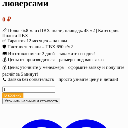
люверсами
0
₽
📏 Полог 6х8 м. из ПВХ ткани, площадь: 48 м2 | Категория:
Пологи ПВХ
✅ Гарантия 12 месяцев – на швы
🛡️ Плотность ткани – ПВХ 650 г/м2
🚚 Изготовление от 2 дней – закажите сегодня!
💰 Цены от производителя – размеры под ваш заказ
💰 Цена: уточните у менеджера – оформите заявку и получите
расчёт за 5 минут!
📞 Заявка без обязательств – просто узнайте цену и детали!
Количество
товара
В корзину
Полог
Уточнить наличие и стоимость
ПВХ
6х8
м
650
г/