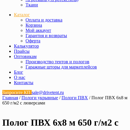
Ткани
Каталог
Оплата и доставка
Корзина
Мой аккаунт
Гарантия и возвраты
Оферта
Калькулятор
Прайсы
Оптовикам
Производство тентов и пологов
Гаражные шторы для маркеплейсов
Блог
О нас
Контакты
Запросите КП
sale@drivetent.ru
Главная
/
Пологи укрывные
/
Пологи ПВХ
/ Полог ПВХ 6х8 м
650 г/м2 с люверсами
Полог ПВХ 6х8 м 650 г/м2 с