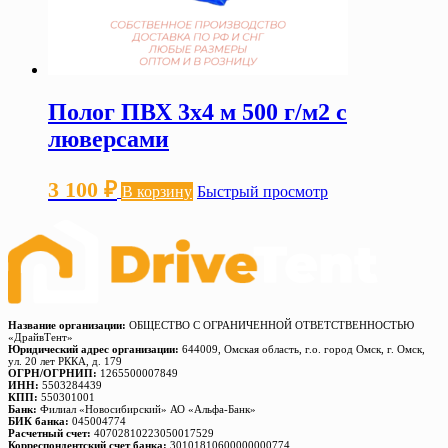
Полог ПВХ 3х4 м 500 г/м2 с
люверсами
3 100
₽
В корзину
Быстрый просмотр
Название организации:
ОБЩЕСТВО С ОГРАНИЧЕННОЙ ОТВЕТСТВЕННОСТЬЮ
«ДрайвТент»
Юридический адрес организации:
644009, Омская область, г.о. город Омск, г. Омск,
ул. 20 лет РККА, д. 179
ОГРН/ОГРНИП:
1265500007849
ИНН:
5503284439
КПП:
550301001
Банк:
Филиал «Новосибирский» АО «Альфа-Банк»
БИК банка:
045004774
Расчетный счет:
40702810223050017529
Корреспондентский счет банка:
30101810600000000774