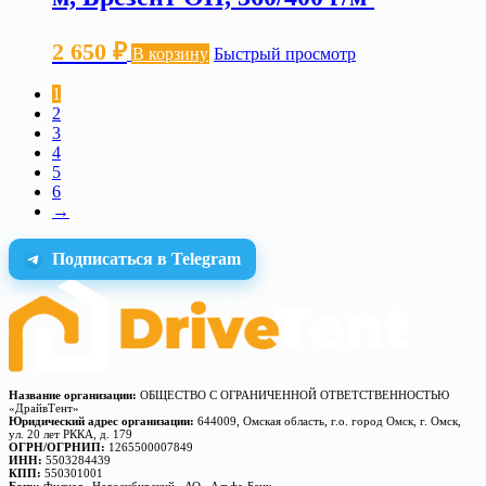
2 650
₽
В корзину
Быстрый просмотр
1
2
3
4
5
6
→
Подписаться в Telegram
Название организации:
ОБЩЕСТВО С ОГРАНИЧЕННОЙ ОТВЕТСТВЕННОСТЬЮ
«ДрайвТент»
Юридический адрес организации:
644009, Омская область, г.о. город Омск, г. Омск,
ул. 20 лет РККА, д. 179
ОГРН/ОГРНИП:
1265500007849
ИНН:
5503284439
КПП:
550301001
Банк:
Филиал «Новосибирский» АО «Альфа-Банк»