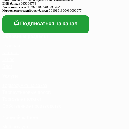
БИК банка:
045004774
Расчетный счет:
40702810223050017529
Корреспондентский счет банка:
30101810600000000774
📺 Подписаться на канал
Основные разделы
Главная
Каталог
О нас
Блог
Услуги
Термосумка на заказ
Тарпаулиновые пологи
Торговые палатки
Собственное производство
Личный кабинет
Мой аккаунт