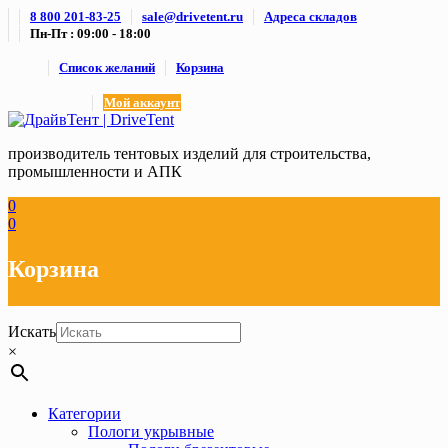
Skip
8 800 201-83-25
sale@drivetent.ru
Адреса складов
to
Пн-Пт : 09:00 - 18:00
content
Список желаний
Корзина
Мой аккаунт
производитель тентовых изделий для строительства,
промышленности и АПК
0
0
Корзина
Искать
×
Категории
Пологи укрывные