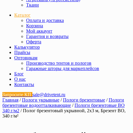
Ткани
Каталог
Оплата и доставка
Корзина
Мой аккаунт
Гарантия и возвраты
Оферта
Калькулятор
Прайсы
Оптовикам
Производство тентов и пологов
Гаражные шторы для маркеплейсов
Блог
О нас
Контакты
Запросите КП
sale@drivetent.ru
Главная
/
Пологи укрывные
/
Пологи брезентовые
/
Пологи
брезентовые водоотталкивающие
/
Пологи брезентовые ВО
340 г/м2
/ Полог брезентовый укрывной, 2х3 м, Брезент ВО,
340 г/м²