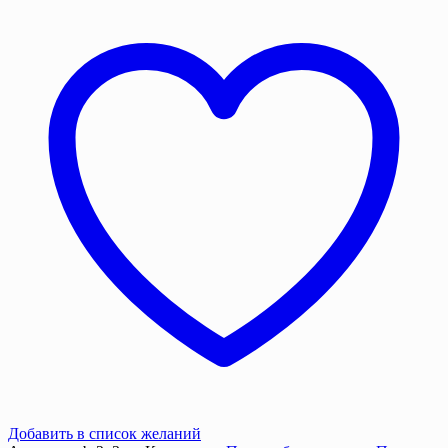
укрывной,
2х3
м,
Брезент
ВО,
340
г/
м²
Добавить в список желаний