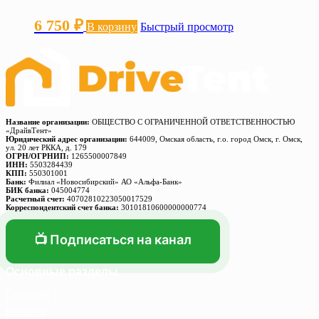
6 750
₽
В корзину
Быстрый просмотр
Название организации:
ОБЩЕСТВО С ОГРАНИЧЕННОЙ ОТВЕТСТВЕННОСТЬЮ
«ДрайвТент»
Юридический адрес организации:
644009, Омская область, г.о. город Омск, г. Омск,
ул. 20 лет РККА, д. 179
ОГРН/ОГРНИП:
1265500007849
ИНН:
5503284439
КПП:
550301001
Банк:
Филиал «Новосибирский» АО «Альфа-Банк»
БИК банка:
045004774
Расчетный счет:
40702810223050017529
Корреспондентский счет банка:
30101810600000000774
📺 Подписаться на канал
Основные разделы
Главная
Каталог