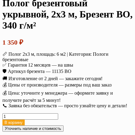
Полог брезентовый
укрывной, 2х3 м, Брезент ВО,
340 г/м²
1 350
₽
📏 Полог 2х3 м, площадь: 6 м2 | Категория: Пологи
брезентовые
✅ Гарантия 12 месяцев — на швы
🛡️ Артикул брезента — 11135 ВО
🚚 Изготовление от 2 дней — закажите сегодня!
💰 Цены от производителя — размеры под ваш заказ
💰 Цена: уточните у менеджера — оформите заявку и
получите расчёт за 5 минут!
📞 Заявка без обязательств — просто узнайте цену и детали!
Количество
товара
В корзину
Полог
Уточнить наличие и стоимость
брезентовый