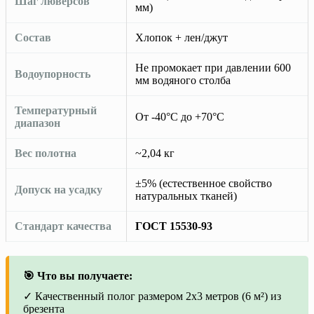
Шаг люверсов
мм)
Состав
Хлопок + лен/джут
Не промокает при давлении 600
Водоупорность
мм водяного столба
Температурный
От -40°C до +70°C
диапазон
Вес полотна
~2,04 кг
±5% (естественное свойство
Допуск на усадку
натуральных тканей)
Стандарт качества
ГОСТ 15530-93
🎯 Что вы получаете:
✓ Качественный полог размером 2х3 метров (6 м²) из
брезента