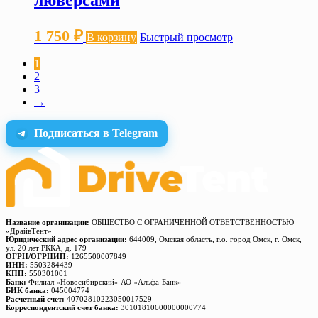
люверсами
1 750
₽
В корзину
Быстрый просмотр
1
2
3
→
Подписаться в Telegram
Название организации:
ОБЩЕСТВО С ОГРАНИЧЕННОЙ ОТВЕТСТВЕННОСТЬЮ
«ДрайвТент»
Юридический адрес организации:
644009, Омская область, г.о. город Омск, г. Омск,
ул. 20 лет РККА, д. 179
ОГРН/ОГРНИП:
1265500007849
ИНН:
5503284439
КПП:
550301001
Банк:
Филиал «Новосибирский» АО «Альфа-Банк»
БИК банка:
045004774
Расчетный счет:
40702810223050017529
Корреспондентский счет банка:
30101810600000000774