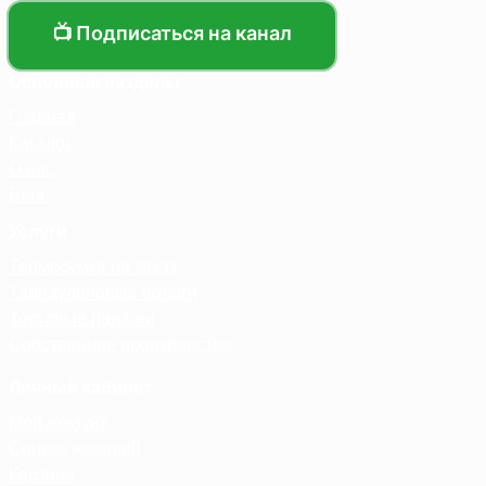
📺 Подписаться на канал
Основные разделы
Главная
Каталог
О нас
Блог
Услуги
Термосумка на заказ
Тарпаулиновые пологи
Торговые палатки
Собственное производство
Личный кабинет
Мой аккаунт
Список желаний
Корзина