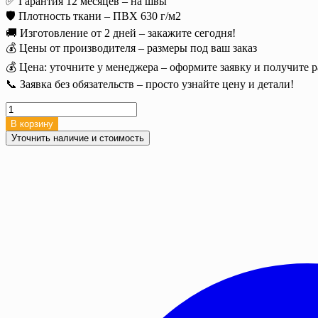
✅ Гарантия 12 месяцев – на швы
🛡️ Плотность ткани – ПВХ 630 г/м2
🚚 Изготовление от 2 дней – закажите сегодня!
💰 Цены от производителя – размеры под ваш заказ
💰 Цена: уточните у менеджера – оформите заявку и получите р
📞 Заявка без обязательств – просто узнайте цену и детали!
Количество
товара
В корзину
Полог
Уточнить наличие и стоимость
тент
ПВХ
2х3
м.
(6
м2),
630
г/
м²
с
люверсами