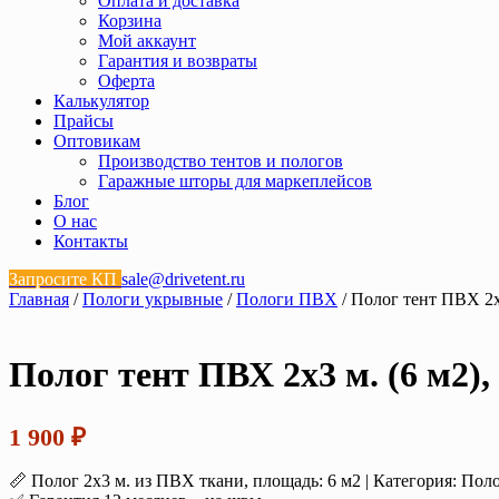
Оплата и доставка
Корзина
Мой аккаунт
Гарантия и возвраты
Оферта
Калькулятор
Прайсы
Оптовикам
Производство тентов и пологов
Гаражные шторы для маркеплейсов
Блог
О нас
Контакты
Запросите КП
sale@drivetent.ru
Главная
/
Пологи укрывные
/
Пологи ПВХ
/ Полог тент ПВХ 2х3
Полог тент ПВХ 2х3 м. (6 м2),
1 900
₽
📏 Полог 2х3 м. из ПВХ ткани, площадь: 6 м2 | Категория: По