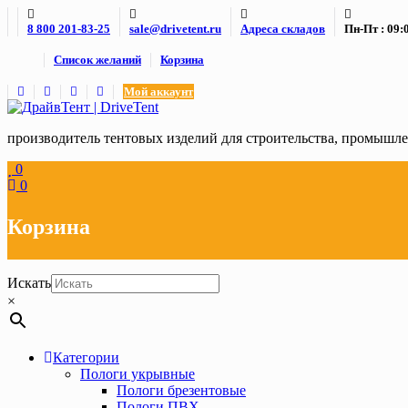
Skip
8 800 201-83-25
sale@drivetent.ru
Адреса складов
Пн-Пт : 09:0
to
content
Список желаний
Корзина
Мой аккаунт
производитель тентовых изделий для строительства, промыш
0
0
Корзина
Искать
×
Категории
Пологи укрывные
Пологи брезентовые
Пологи ПВХ