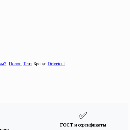
/м2
,
Полог
,
Тент
Бренд:
Drivetent
✅
ГОСТ и сертификаты
кань