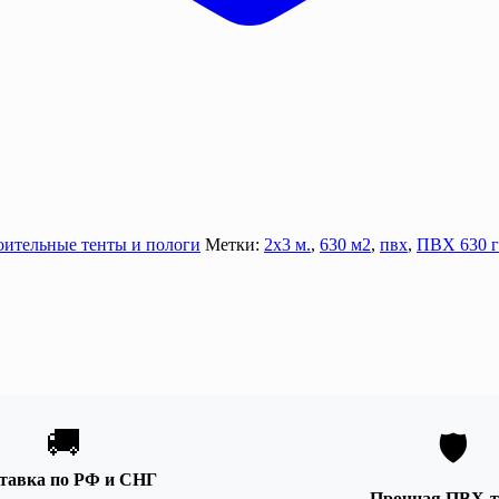
оительные тенты и пологи
Метки:
2х3 м.
,
630 м2
,
пвх
,
ПВХ 630 г
🚚
🛡️
тавка по РФ и СНГ
Прочная ПВХ-т