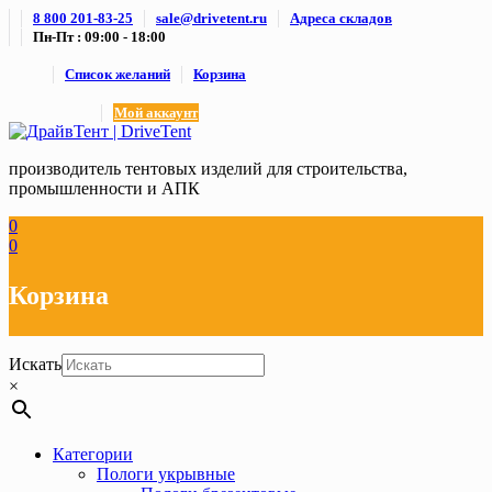
Skip
8 800 201-83-25
sale@drivetent.ru
Адреса складов
to
Пн-Пт : 09:00 - 18:00
content
Список желаний
Корзина
Мой аккаунт
производитель тентовых изделий для строительства,
промышленности и АПК
0
0
Корзина
Искать
×
Категории
Пологи укрывные