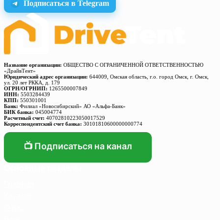
Подписаться в Telegram
Название организации:
ОБЩЕСТВО С ОГРАНИЧЕННОЙ ОТВЕТСТВЕННОСТЬЮ
«ДрайвТент»
Юридический адрес организации:
644009, Омская область, г.о. город Омск, г. Омск,
ул. 20 лет РККА, д. 179
ОГРН/ОГРНИП:
1265500007849
ИНН:
5503284439
КПП:
550301001
Банк:
Филиал «Новосибирский» АО «Альфа-Банк»
БИК банка:
045004774
Расчетный счет:
40702810223050017529
Корреспондентский счет банка:
30101810600000000774
📺 Подписаться на канал
Основные разделы
Главная
Каталог
О нас
Блог