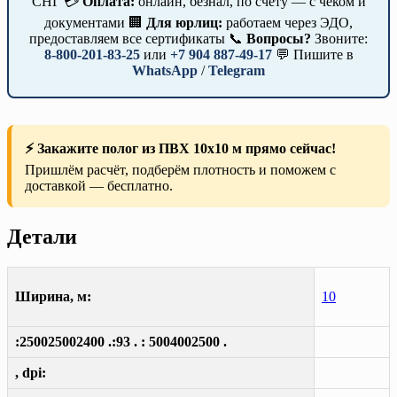
СНГ 💳
Оплата:
онлайн, безнал, по счёту — с чеком и
документами 🏢
Для юрлиц:
работаем через ЭДО,
предоставляем все сертификаты 📞
Вопросы?
Звоните:
8-800-201-83-25
или
+7 904 887-49-17
💬 Пишите в
WhatsApp
/
Telegram
⚡ Закажите полог из ПВХ 10х10 м прямо сейчас!
Пришлём расчёт, подберём плотность и поможем с
доставкой — бесплатно.
Детали
Ширина, м:
10
:250025002400 .:93 . : 5004002500 .
, dpi: