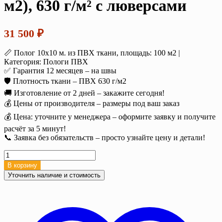
м2), 630 г/м² с люверсами
31 500
₽
📏 Полог 10х10 м. из ПВХ ткани, площадь: 100 м2 |
Категория: Пологи ПВХ
✅ Гарантия 12 месяцев – на швы
🛡️ Плотность ткани – ПВХ 630 г/м2
🚚 Изготовление от 2 дней – закажите сегодня!
💰 Цены от производителя – размеры под ваш заказ
💰 Цена: уточните у менеджера – оформите заявку и получите
расчёт за 5 минут!
📞 Заявка без обязательств – просто узнайте цену и детали!
Количество
товара
В корзину
Полог
Уточнить наличие и стоимость
тент
ПВХ
10х10
м.
(100