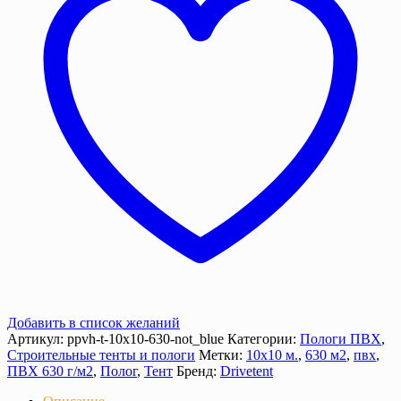
м2),
630
г/
м²
с
люверсами
Добавить в список желаний
Артикул:
ppvh-t-10х10-630-not_blue
Категории:
Пологи ПВХ
,
Строительные тенты и пологи
Метки:
10х10 м.
,
630 м2
,
пвх
,
ПВХ 630 г/м2
,
Полог
,
Тент
Бренд:
Drivetent