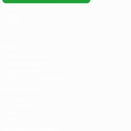
Основные разделы
Главная
Каталог
О нас
Блог
Услуги
Термосумка на заказ
Тарпаулиновые пологи
Торговые палатки
Собственное производство
Личный кабинет
Мой аккаунт
Список желаний
Корзина
Оформление
Правовая информация