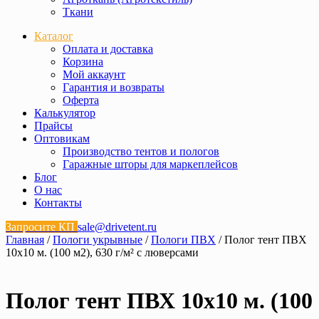
Ткани
Каталог
Оплата и доставка
Корзина
Мой аккаунт
Гарантия и возвраты
Оферта
Калькулятор
Прайсы
Оптовикам
Производство тентов и пологов
Гаражные шторы для маркеплейсов
Блог
О нас
Контакты
Запросите КП
sale@drivetent.ru
Главная
/
Пологи укрывные
/
Пологи ПВХ
/ Полог тент ПВХ
10х10 м. (100 м2), 630 г/м² с люверсами
Полог тент ПВХ 10х10 м. (100