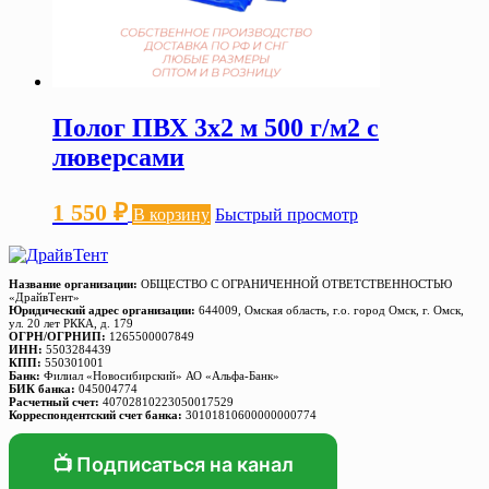
Полог ПВХ 3х2 м 500 г/м2 с
люверсами
1 550
₽
В корзину
Быстрый просмотр
Название организации:
ОБЩЕСТВО С ОГРАНИЧЕННОЙ ОТВЕТСТВЕННОСТЬЮ
«ДрайвТент»
Юридический адрес организации:
644009, Омская область, г.о. город Омск, г. Омск,
ул. 20 лет РККА, д. 179
ОГРН/ОГРНИП:
1265500007849
ИНН:
5503284439
КПП:
550301001
Банк:
Филиал «Новосибирский» АО «Альфа-Банк»
БИК банка:
045004774
Расчетный счет:
40702810223050017529
Корреспондентский счет банка:
30101810600000000774
📺 Подписаться на канал