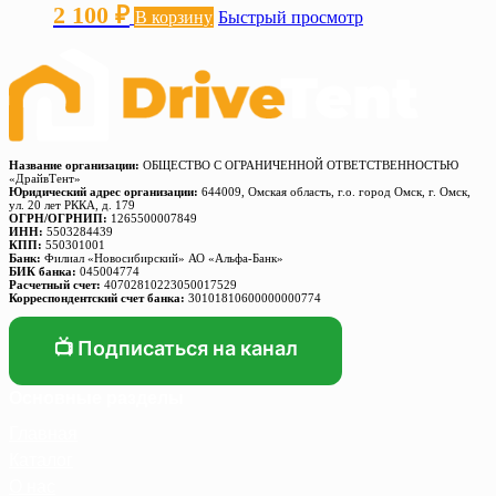
2 100
₽
В корзину
Быстрый просмотр
Название организации:
ОБЩЕСТВО С ОГРАНИЧЕННОЙ ОТВЕТСТВЕННОСТЬЮ
«ДрайвТент»
Юридический адрес организации:
644009, Омская область, г.о. город Омск, г. Омск,
ул. 20 лет РККА, д. 179
ОГРН/ОГРНИП:
1265500007849
ИНН:
5503284439
КПП:
550301001
Банк:
Филиал «Новосибирский» АО «Альфа-Банк»
БИК банка:
045004774
Расчетный счет:
40702810223050017529
Корреспондентский счет банка:
30101810600000000774
📺 Подписаться на канал
Основные разделы
Главная
Каталог
О нас