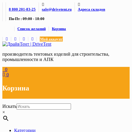
Skip
8 800 201-83-25
sale@drivetent.ru
Адреса складов
to
content
Пн-Пт : 09:00 - 18:00
Список желаний
Корзина
Мой аккаунт
производитель тентовых изделий для строительства,
промышленности и АПК
0
0
Корзина
Искать
×
Категории