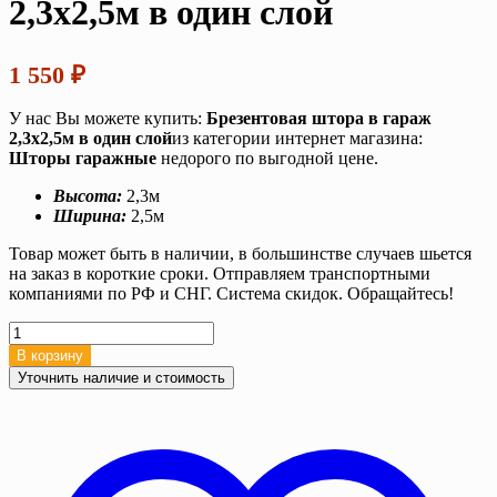
2,3х2,5м в один слой
1 550
₽
У нас Вы можете купить:
Брезентовая штора в гараж
2,3х2,5м в один слой
из категории интернет магазина:
Шторы гаражные
недорого по выгодной цене.
Высота:
2,3м
Ширина:
2,5м
Товар может быть в наличии, в большинстве случаев шьется
на заказ в короткие сроки. Отправляем транспортными
компаниями по РФ и СНГ. Система скидок. Обращайтесь!
Количество
товара
В корзину
Брезентовая
Уточнить наличие и стоимость
штора
в
гараж
2,3х2,5м
в
один