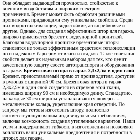
Она обладает выдающейся прочностью, стойкостью к
внешним воздействиям и широким спектром
применения. Брезент может быть обработан различными
пропитками, придающими ему уникальные свойства. Среди
них водоотталкивающие, водостойкие, антигрибковые и
другие. Однако, для создания эффективных штор для гаража,
широко применяется брезент с водоупорной пропиткой.
Благодаря водоупорной пропитке брезентовые шторы
становятся не только эффективным средством теплоизоляции,
но и надежным барьером от влаги и осадков. Такое сочетание
свойств делает их идеальным выбором для тех, кто ценит
качественную защиту своего автотранспорта и оборудования
в гараже.
Брезентовая штора в гараж 2,3х2,5м в один слой
Брезент, предоставляемый прямо от производителя, доступен
в рулонах с шириной 90 см. Брезентовая штора в гараж
2,3х2,5м в один слой создается из отрезков этой ткани,
имеющих ширину 90 см и необходимую длину. Стандартно,
на каждые 30 см ширины устанавливаются люверсы –
металлические кольца, укрепляющие края отверстий. По
запросу, мы готовы изготовить штору, полностью
соответствующую вашим индивидуальным требованиям,
включая возможность создания утепленных вариантов. Наши
услуги поддерживают гибкость в изготовлении и позволяют
воплотить ваши уникальные предпочтения и потребности в
шторах для гаража.