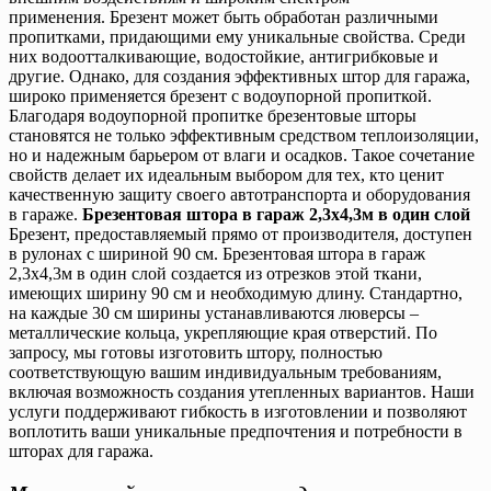
применения. Брезент может быть обработан различными
пропитками, придающими ему уникальные свойства. Среди
них водоотталкивающие, водостойкие, антигрибковые и
другие. Однако, для создания эффективных штор для гаража,
широко применяется брезент с водоупорной пропиткой.
Благодаря водоупорной пропитке брезентовые шторы
становятся не только эффективным средством теплоизоляции,
но и надежным барьером от влаги и осадков. Такое сочетание
свойств делает их идеальным выбором для тех, кто ценит
качественную защиту своего автотранспорта и оборудования
в гараже.
Брезентовая штора в гараж 2,3х4,3м в один слой
Брезент, предоставляемый прямо от производителя, доступен
в рулонах с шириной 90 см. Брезентовая штора в гараж
2,3х4,3м в один слой создается из отрезков этой ткани,
имеющих ширину 90 см и необходимую длину. Стандартно,
на каждые 30 см ширины устанавливаются люверсы –
металлические кольца, укрепляющие края отверстий. По
запросу, мы готовы изготовить штору, полностью
соответствующую вашим индивидуальным требованиям,
включая возможность создания утепленных вариантов. Наши
услуги поддерживают гибкость в изготовлении и позволяют
воплотить ваши уникальные предпочтения и потребности в
шторах для гаража.