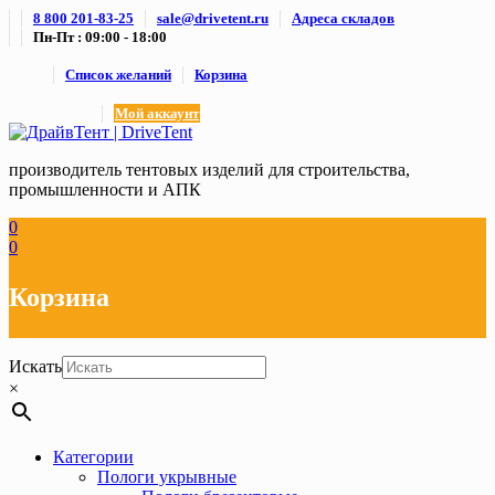
Skip
8 800 201-83-25
sale@drivetent.ru
Адреса складов
to
Пн-Пт : 09:00 - 18:00
content
Список желаний
Корзина
Мой аккаунт
производитель тентовых изделий для строительства,
промышленности и АПК
0
0
Корзина
Искать
×
Категории
Пологи укрывные