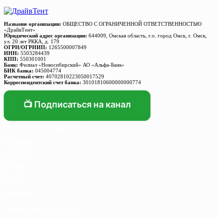
Название организации:
ОБЩЕСТВО С ОГРАНИЧЕННОЙ ОТВЕТСТВЕННОСТЬЮ
«ДрайвТент»
Юридический адрес организации:
644009, Омская область, г.о. город Омск, г. Омск,
ул. 20 лет РККА, д. 179
ОГРН/ОГРНИП:
1265500007849
ИНН:
5503284439
КПП:
550301001
Банк:
Филиал «Новосибирский» АО «Альфа-Банк»
БИК банка:
045004774
Расчетный счет:
40702810223050017529
Корреспондентский счет банка:
30101810600000000774
📺 Подписаться на канал
Основные разделы
Главная
Каталог
О нас
Блог
Услуги
Термосумка на заказ