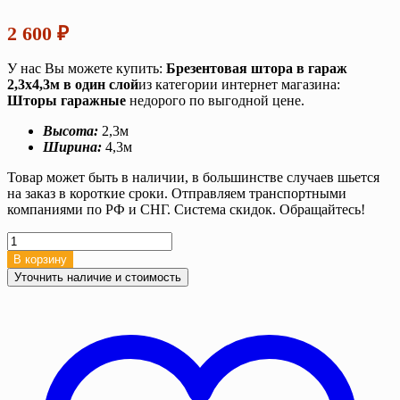
2 600
₽
У нас Вы можете купить:
Брезентовая штора в гараж
2,3х4,3м в один слой
из категории интернет магазина:
Шторы гаражные
недорого по выгодной цене.
Высота:
2,3м
Ширина:
4,3м
Товар может быть в наличии, в большинстве случаев шьется
на заказ в короткие сроки. Отправляем транспортными
компаниями по РФ и СНГ. Система скидок. Обращайтесь!
Количество
товара
В корзину
Брезентовая
Уточнить наличие и стоимость
штора
в
гараж
2,3х4,3м
в
один
слой