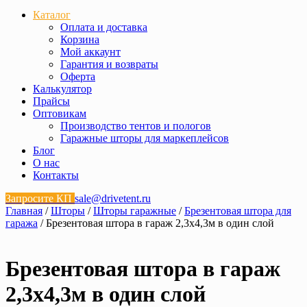
Каталог
Оплата и доставка
Корзина
Мой аккаунт
Гарантия и возвраты
Оферта
Калькулятор
Прайсы
Оптовикам
Производство тентов и пологов
Гаражные шторы для маркеплейсов
Блог
О нас
Контакты
Запросите КП
sale@drivetent.ru
Главная
/
Шторы
/
Шторы гаражные
/
Брезентовая штора для
гаража
/ Брезентовая штора в гараж 2,3х4,3м в один слой
Брезентовая штора в гараж
2,3х4,3м в один слой