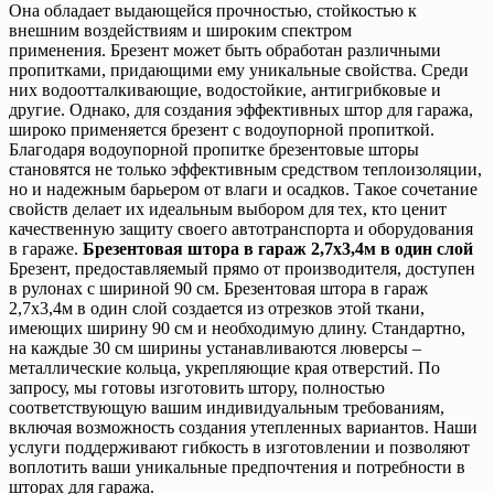
Она обладает выдающейся прочностью, стойкостью к
внешним воздействиям и широким спектром
применения. Брезент может быть обработан различными
пропитками, придающими ему уникальные свойства. Среди
них водоотталкивающие, водостойкие, антигрибковые и
другие. Однако, для создания эффективных штор для гаража,
широко применяется брезент с водоупорной пропиткой.
Благодаря водоупорной пропитке брезентовые шторы
становятся не только эффективным средством теплоизоляции,
но и надежным барьером от влаги и осадков. Такое сочетание
свойств делает их идеальным выбором для тех, кто ценит
качественную защиту своего автотранспорта и оборудования
в гараже.
Брезентовая штора в гараж 2,7х3,4м в один слой
Брезент, предоставляемый прямо от производителя, доступен
в рулонах с шириной 90 см. Брезентовая штора в гараж
2,7х3,4м в один слой создается из отрезков этой ткани,
имеющих ширину 90 см и необходимую длину. Стандартно,
на каждые 30 см ширины устанавливаются люверсы –
металлические кольца, укрепляющие края отверстий. По
запросу, мы готовы изготовить штору, полностью
соответствующую вашим индивидуальным требованиям,
включая возможность создания утепленных вариантов. Наши
услуги поддерживают гибкость в изготовлении и позволяют
воплотить ваши уникальные предпочтения и потребности в
шторах для гаража.