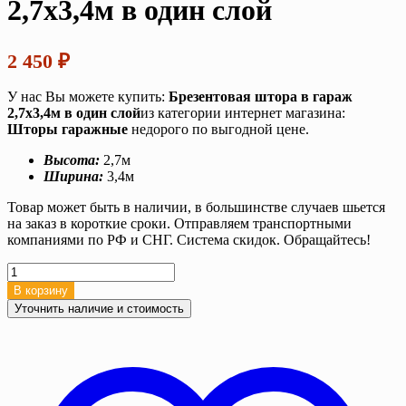
2,7х3,4м в один слой
2 450
₽
У нас Вы можете купить:
Брезентовая штора в гараж
2,7х3,4м в один слой
из категории интернет магазина:
Шторы гаражные
недорого по выгодной цене.
Высота:
2,7м
Ширина:
3,4м
Товар может быть в наличии, в большинстве случаев шьется
на заказ в короткие сроки. Отправляем транспортными
компаниями по РФ и СНГ. Система скидок. Обращайтесь!
Количество
товара
В корзину
Брезентовая
Уточнить наличие и стоимость
штора
в
гараж
2,7х3,4м
в
один