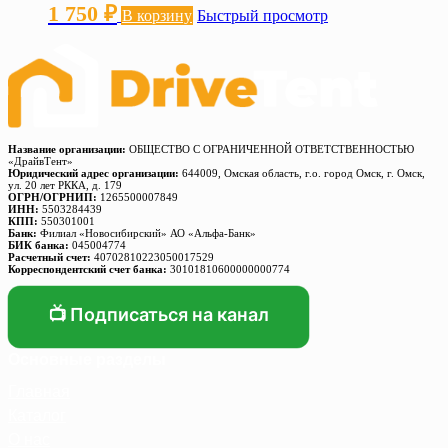
1 750
₽
В корзину
Быстрый просмотр
Название организации:
ОБЩЕСТВО С ОГРАНИЧЕННОЙ ОТВЕТСТВЕННОСТЬЮ
«ДрайвТент»
Юридический адрес организации:
644009, Омская область, г.о. город Омск, г. Омск,
ул. 20 лет РККА, д. 179
ОГРН/ОГРНИП:
1265500007849
ИНН:
5503284439
КПП:
550301001
Банк:
Филиал «Новосибирский» АО «Альфа-Банк»
БИК банка:
045004774
Расчетный счет:
40702810223050017529
Корреспондентский счет банка:
30101810600000000774
📺 Подписаться на канал
Основные разделы
Главная
Каталог
О нас