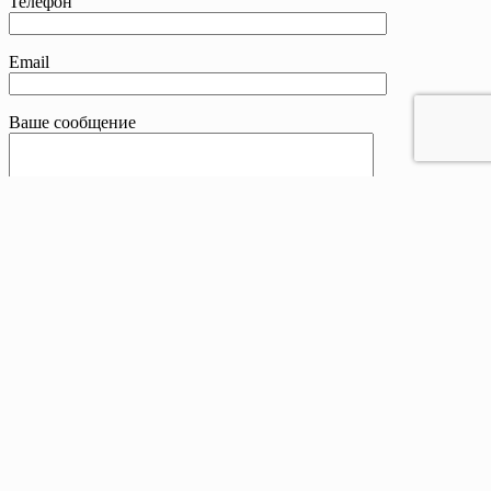
Телефон
Email
Ваше сообщение
Контакты
Телефон:
8 800 201-83-25
Email:
sale@drivetent.ru