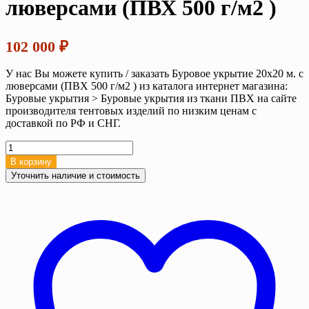
люверсами (ПВХ 500 г/м2 )
102 000
₽
У нас Вы можете купить / заказать Буровое укрытие 20х20 м. с
люверсами (ПВХ 500 г/м2 ) из каталога интернет магазина:
Буровые укрытия > Буровые укрытия из ткани ПВХ на сайте
производителя тентовых изделий по низким ценам с
доставкой по РФ и СНГ.
Количество
товара
В корзину
Буровое
Уточнить наличие и стоимость
укрытие
20х20
м.
с
люверсами
(ПВХ
500
г/
м2
)