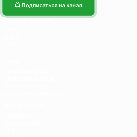
📺 Подписаться на канал
Основные разделы
Главная
Каталог
О нас
Блог
Услуги
Термосумка на заказ
Тарпаулиновые пологи
Торговые палатки
Собственное производство
Личный кабинет
Мой аккаунт
Список желаний
Корзина