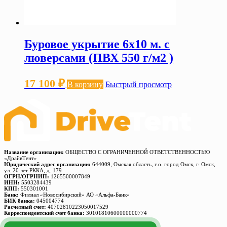
Буровое укрытие 6х10 м. с
люверсами (ПВХ 550 г/м2 )
17 100
₽
В корзину
Быстрый просмотр
Название организации:
ОБЩЕСТВО С ОГРАНИЧЕННОЙ ОТВЕТСТВЕННОСТЬЮ
«ДрайвТент»
Юридический адрес организации:
644009, Омская область, г.о. город Омск, г. Омск,
ул. 20 лет РККА, д. 179
ОГРН/ОГРНИП:
1265500007849
ИНН:
5503284439
КПП:
550301001
Банк:
Филиал «Новосибирский» АО «Альфа-Банк»
БИК банка:
045004774
Расчетный счет:
40702810223050017529
Корреспондентский счет банка:
30101810600000000774