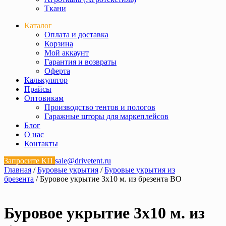
Ткани
Каталог
Оплата и доставка
Корзина
Мой аккаунт
Гарантия и возвраты
Оферта
Калькулятор
Прайсы
Оптовикам
Производство тентов и пологов
Гаражные шторы для маркеплейсов
Блог
О нас
Контакты
Запросите КП
sale@drivetent.ru
Главная
/
Буровые укрытия
/
Буровые укрытия из
брезента
/ Буровое укрытие 3х10 м. из брезента ВО
Буровое укрытие 3х10 м. из