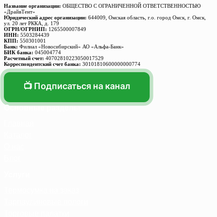
Название организации:
ОБЩЕСТВО С ОГРАНИЧЕННОЙ ОТВЕТСТВЕННОСТЬЮ
«ДрайвТент»
Юридический адрес организации:
644009, Омская область, г.о. город Омск, г. Омск,
ул. 20 лет РККА, д. 179
ОГРН/ОГРНИП:
1265500007849
ИНН:
5503284439
КПП:
550301001
Банк:
Филиал «Новосибирский» АО «Альфа-Банк»
БИК банка:
045004774
Расчетный счет:
40702810223050017529
Корреспондентский счет банка:
30101810600000000774
📺 Подписаться на канал
Основные разделы
Главная
Каталог
О нас
Блог
Услуги
Термосумка на заказ
Тарпаулиновые пологи
Торговые палатки