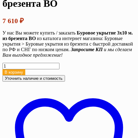
брезента ВО
7 610
₽
У нас Вы можете купить / заказать
Буровое укрытие 3х10 м.
из брезента ВО
из каталога интернет магазина: Буровые
укрытия > Буровые укрытия из брезента с быстрой доставкой
по РФ и СНГ по низким ценам.
Запросите КП
и мы сделаем
Вам выгодное предложение!
Количество
товара
В корзину
Буровое
Уточнить наличие и стоимость
укрытие
3х10
м.
из
брезента
ВО