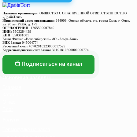
Название организации:
ОБЩЕСТВО С ОГРАНИЧЕННОЙ ОТВЕТСТВЕННОСТЬЮ
«ДрайвТент»
Юридический адрес организации:
644009, Омская область, г.о. город Омск, г. Омск,
ул. 20 лет РККА, д. 179
ОГРН/ОГРНИП:
1265500007849
ИНН:
5503284439
КПП:
550301001
Банк:
Филиал «Новосибирский» АО «Альфа-Банк»
БИК банка:
045004774
Расчетный счет:
40702810223050017529
Корреспондентский счет банка:
30101810600000000774
📺 Подписаться на канал
Основные разделы
Главная
Каталог
О нас
Блог
Услуги
Термосумка на заказ
Тарпаулиновые пологи