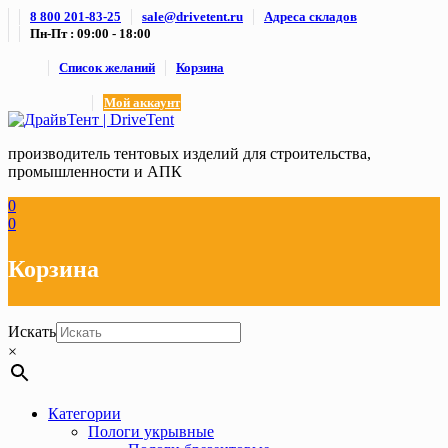
Skip
8 800 201-83-25
sale@drivetent.ru
Адреса складов
to
Пн-Пт : 09:00 - 18:00
content
Список желаний
Корзина
Мой аккаунт
производитель тентовых изделий для строительства,
промышленности и АПК
0
0
Корзина
Искать
×
Категории
Пологи укрывные