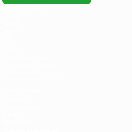
Основные разделы
Главная
Каталог
О нас
Блог
Услуги
Термосумка на заказ
Тарпаулиновые пологи
Торговые палатки
Собственное производство
Личный кабинет
Мой аккаунт
Список желаний
Корзина
Оформление
Правовая информация