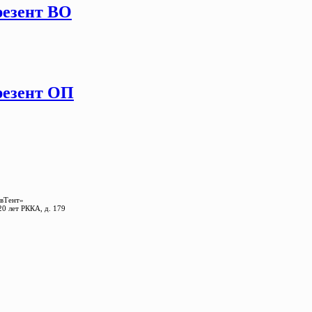
Брезент ВО
Брезент ОП
Тент»
20 лет РККА, д. 179