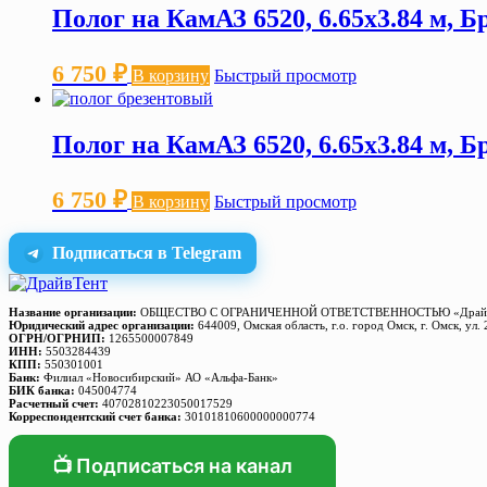
Полог на КамАЗ 6520, 6.65х3.84 м, 
6 750
₽
В корзину
Быстрый просмотр
Полог на КамАЗ 6520, 6.65х3.84 м, 
6 750
₽
В корзину
Быстрый просмотр
Подписаться в Telegram
Название организации:
ОБЩЕСТВО С ОГРАНИЧЕННОЙ ОТВЕТСТВЕННОСТЬЮ «Драйв
Юридический адрес организации:
644009, Омская область, г.о. город Омск, г. Омск, ул. 
ОГРН/ОГРНИП:
1265500007849
ИНН:
5503284439
КПП:
550301001
Банк:
Филиал «Новосибирский» АО «Альфа-Банк»
БИК банка:
045004774
Расчетный счет:
40702810223050017529
Корреспондентский счет банка:
30101810600000000774
📺 Подписаться на канал