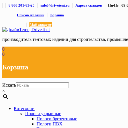
Skip
8 800 201-83-25
sale@drivetent.ru
Адреса складов
Пн-Пт : 09:0
to
content
Список желаний
Корзина
Мой аккаунт
производитель тентовых изделий для строительства, промыш
0
0
Корзина
Искать
×
Категории
Пологи укрывные
Пологи брезентовые
Пологи ПВХ