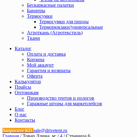
Бескаркасные палатки
Баннеры
Термосумки
Термосумки для пиццы
Терморюкзаки/универсальные
Агроткань (Агротекстиль)
Ткани
Каталог
Оплата и доставка
Корзина
Мой аккаунт
Гарантия и возвраты
Оферта
Калькулятор
Прайсы
Оптовикам
Производство тентов и пологов
Гаражные шторы для маркеплейсов
Блог
О нас
Контакты
Запросите КП
sale@drivetent.ru
Главная
/ Товар Длина, м: /
4
/ Страница 6