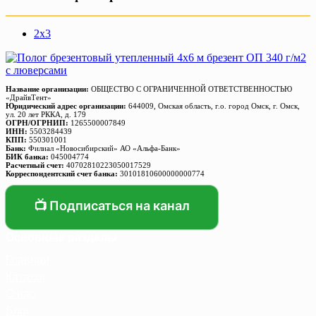
2х3
Название организации:
ОБЩЕСТВО С ОГРАНИЧЕННОЙ ОТВЕТСТВЕННОСТЬЮ
«ДрайвТент»
Юридический адрес организации:
644009, Омская область, г.о. город Омск, г. Омск,
ул. 20 лет РККА, д. 179
ОГРН/ОГРНИП:
1265500007849
ИНН:
5503284439
КПП:
550301001
Банк:
Филиал «Новосибирский» АО «Альфа-Банк»
БИК банка:
045004774
Расчетный счет:
40702810223050017529
Корреспондентский счет банка:
30101810600000000774
📺 Подписаться на канал
Основные разделы
Главная
Каталог
О нас
Блог