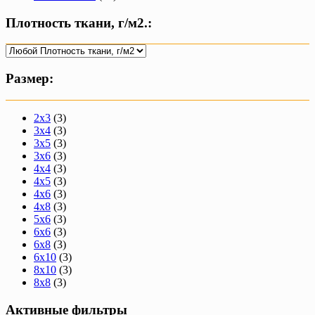
Плотность ткани, г/м2.:
Размер:
2х3
(3)
3х4
(3)
3х5
(3)
3х6
(3)
4х4
(3)
4х5
(3)
4х6
(3)
4х8
(3)
5х6
(3)
6х6
(3)
6х8
(3)
6х10
(3)
8х10
(3)
8х8
(3)
Активные фильтры