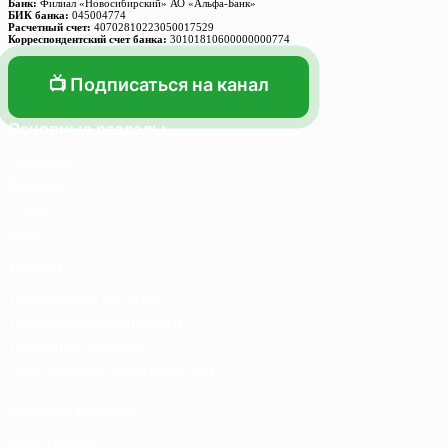
Банк:
Филиал «Новосибирский» АО «Альфа-Банк»
БИК банка:
045004774
Расчетный счет:
40702810223050017529
Корреспондентский счет банка:
30101810600000000774
📺 Подписаться на канал
Основные разделы
Главная
Каталог
О нас
Блог
Услуги
Термосумка на заказ
Тарпаулиновые пологи
Торговые палатки
Собственное производство
Личный кабинет
Мой аккаунт