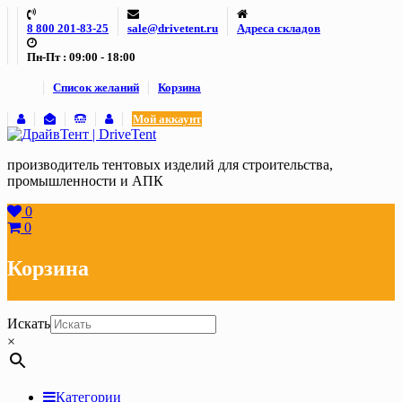
Skip
8 800 201-83-25
sale@drivetent.ru
Адреса складов
to
content
Пн-Пт : 09:00 - 18:00
Список желаний
Корзина
Мой аккаунт
производитель тентовых изделий для строительства,
промышленности и АПК
0
0
Корзина
Искать
×
Категории