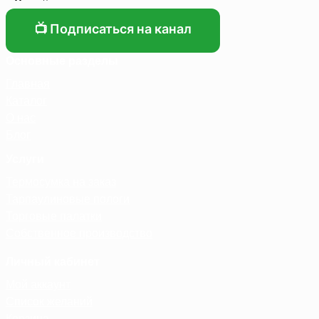
📺 Подписаться на канал
Основные разделы
Главная
Каталог
О нас
Блог
Услуги
Термосумка на заказ
Тарпаулиновые пологи
Торговые палатки
Собственное производство
Личный кабинет
Мой аккаунт
Список желаний
Корзина