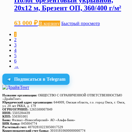
Полог брезентовый укрывной,
20х12 м, Брезент ОП, 360/400 г/м²
63 000
₽
В корзину
Быстрый просмотр
1
2
3
4
5
6
→
Подписаться в Telegram
Название организации:
ОБЩЕСТВО С ОГРАНИЧЕННОЙ ОТВЕТСТВЕННОСТЬЮ
«ДрайвТент»
Юридический адрес организации:
644009, Омская область, г.о. город Омск, г. Омск,
ул. 20 лет РККА, д. 179
ОГРН/ОГРНИП:
1265500007849
ИНН:
5503284439
КПП:
550301001
Банк:
Филиал «Новосибирский» АО «Альфа-Банк»
БИК банка:
045004774
Расчетный счет:
40702810223050017529
Корреспондентский счет банка:
30101810600000000774