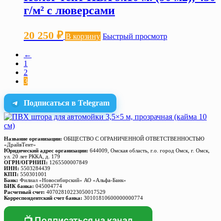
г/м² с люверсами
20 250
₽
В корзину
Быстрый просмотр
←
1
2
3
Подписаться в Telegram
Название организации:
ОБЩЕСТВО С ОГРАНИЧЕННОЙ ОТВЕТСТВЕННОСТЬЮ
«ДрайвТент»
Юридический адрес организации:
644009, Омская область, г.о. город Омск, г. Омск,
ул. 20 лет РККА, д. 179
ОГРН/ОГРНИП:
1265500007849
ИНН:
5503284439
КПП:
550301001
Банк:
Филиал «Новосибирский» АО «Альфа-Банк»
БИК банка:
045004774
Расчетный счет:
40702810223050017529
Корреспондентский счет банка:
30101810600000000774
📺 Подписаться на канал