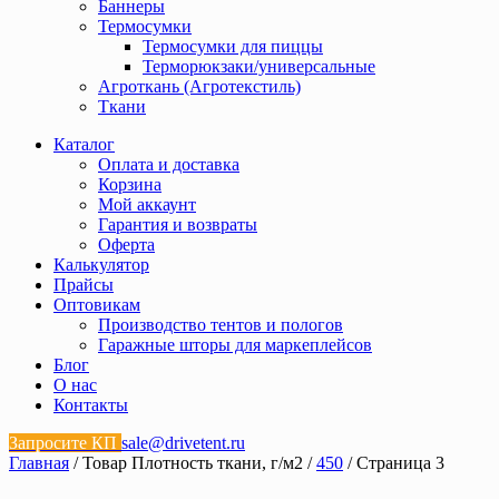
Баннеры
Термосумки
Термосумки для пиццы
Терморюкзаки/универсальные
Агроткань (Агротекстиль)
Ткани
Каталог
Оплата и доставка
Корзина
Мой аккаунт
Гарантия и возвраты
Оферта
Калькулятор
Прайсы
Оптовикам
Производство тентов и пологов
Гаражные шторы для маркеплейсов
Блог
О нас
Контакты
Запросите КП
sale@drivetent.ru
Главная
/ Товар Плотность ткани, г/м2 /
450
/ Страница 3