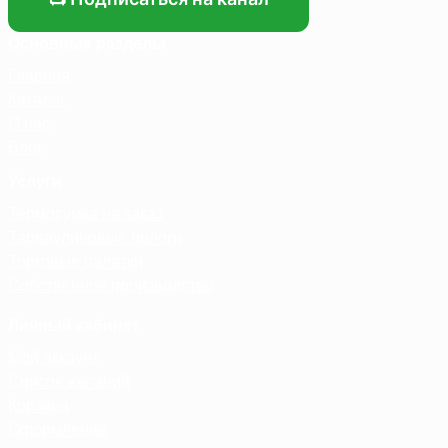
Основные разделы
Главная
Каталог
О нас
Блог
Услуги
Термосумка на заказ
Тарпаулиновые пологи
Торговые палатки
Собственное производство
Личный кабинет
Мой аккаунт
Список желаний
Корзина
Оформление