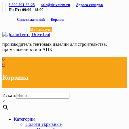
Skip
8 800 201-83-25
sale@drivetent.ru
Адреса складов
to
Пн-Пт : 09:00 - 18:00
content
Список желаний
Корзина
Мой аккаунт
производитель тентовых изделий для строительства,
промышленности и АПК
0
0
Корзина
Искать
×
Категории
Пологи укрывные