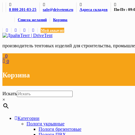
Skip
8 800 201-83-25
sale@drivetent.ru
Адреса складов
Пн-Пт : 09:0
to
content
Список желаний
Корзина
Мой аккаунт
производитель тентовых изделий для строительства, промыш
0
0
Корзина
Искать
×
Категории
Пологи укрывные
Пологи брезентовые
Пологи ПВХ