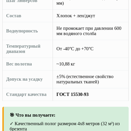
Шаг люверсов
мм)
Состав
Хлопок + лен/джут
Не промокает при давлении 600
Водоупорность
мм водяного столба
Температурный
От -40°C до +70°C
диапазон
Вес полотна
~10,88 кг
±5% (естественное свойство
Допуск на усадку
натуральных тканей)
Стандарт качества
ГОСТ 15530-93
🎯 Что вы получаете:
✓ Качественный полог размером 4х8 метров (32 м²) из
брезента