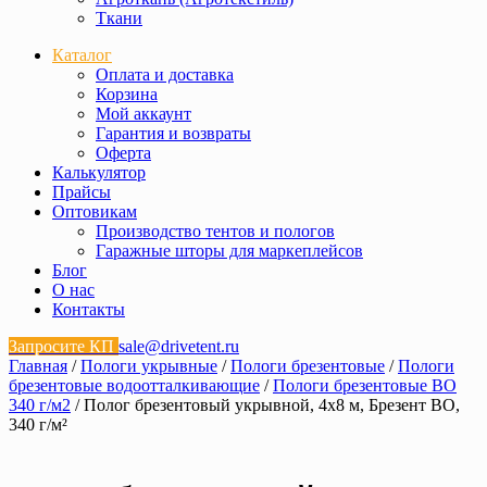
Ткани
Каталог
Оплата и доставка
Корзина
Мой аккаунт
Гарантия и возвраты
Оферта
Калькулятор
Прайсы
Оптовикам
Производство тентов и пологов
Гаражные шторы для маркеплейсов
Блог
О нас
Контакты
Запросите КП
sale@drivetent.ru
Главная
/
Пологи укрывные
/
Пологи брезентовые
/
Пологи
брезентовые водоотталкивающие
/
Пологи брезентовые ВО
340 г/м2
/ Полог брезентовый укрывной, 4х8 м, Брезент ВО,
340 г/м²