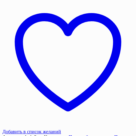
укрывной,
4х8
м,
Брезент
ВО,
340
г/
м²
Добавить в список желаний