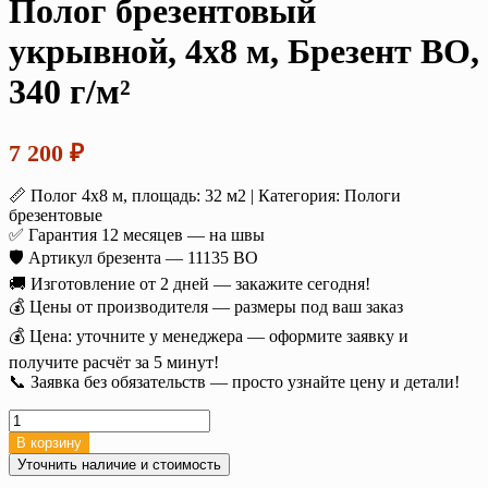
Полог брезентовый
укрывной, 4х8 м, Брезент ВО,
340 г/м²
7 200
₽
📏 Полог 4х8 м, площадь: 32 м2 | Категория: Пологи
брезентовые
✅ Гарантия 12 месяцев — на швы
🛡️ Артикул брезента — 11135 ВО
🚚 Изготовление от 2 дней — закажите сегодня!
💰 Цены от производителя — размеры под ваш заказ
💰 Цена: уточните у менеджера — оформите заявку и
получите расчёт за 5 минут!
📞 Заявка без обязательств — просто узнайте цену и детали!
Количество
товара
В корзину
Полог
Уточнить наличие и стоимость
брезентовый