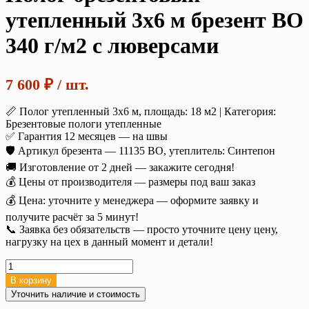
утепленный 3х6 м брезент ВО
340 г/м2 с люверсами
7 600
₽
/ шт.
📏 Полог утепленный 3х6 м, площадь: 18 м2 | Категория:
Брезентовые пологи утепленные
✅ Гарантия 12 месяцев — на швы
🛡️ Артикул брезента — 11135 ВО, утеплитель: Синтепон
🚚 Изготовление от 2 дней — закажите сегодня!
💰 Цены от производителя — размеры под ваш заказ
💰 Цена: уточните у менеджера — оформите заявку и
получите расчёт за 5 минут!
📞 Заявка без обязательств — просто уточните цену цену,
нагрузку на цех в данный момент и детали!
Количество
товара
В корзину
Полог
Уточнить наличие и стоимость
брезентовый