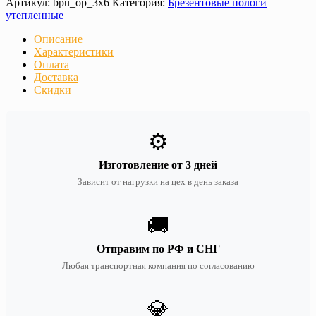
Артикул:
bpu_op_3х6
Категория:
Брезентовые пологи
утепленные
Описание
Характеристики
Оплата
Доставка
Скидки
⚙️
Изготовление от 3 дней
Зависит от нагрузки на цех в день заказа
🚚
Отправим по РФ и СНГ
Любая транспортная компания по согласованию
💎