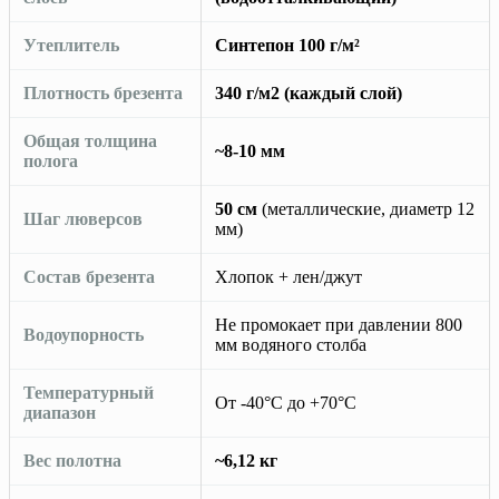
Утеплитель
Синтепон 100 г/м²
Плотность брезента
340 г/м2 (каждый слой)
Общая толщина
~8-10 мм
полога
50 см
(металлические, диаметр 12
Шаг люверсов
мм)
Состав брезента
Хлопок + лен/джут
Не промокает при давлении 800
Водоупорность
мм водяного столба
Температурный
От -40°C до +70°C
диапазон
Вес полотна
~6,12 кг