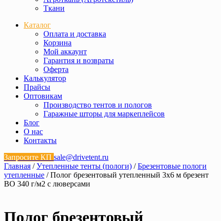
Ткани
Каталог
Оплата и доставка
Корзина
Мой аккаунт
Гарантия и возвраты
Оферта
Калькулятор
Прайсы
Оптовикам
Производство тентов и пологов
Гаражные шторы для маркеплейсов
Блог
О нас
Контакты
Запросите КП
sale@drivetent.ru
Главная
/
Утепленные тенты (пологи)
/
Брезентовые пологи
утепленные
/ Полог брезентовый утепленный 3х6 м брезент
ВО 340 г/м2 с люверсами
Полог брезентовый