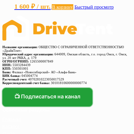
1 600
₽
/ шт.
В корзину
Быстрый просмотр
Название организации:
ОБЩЕСТВО С ОГРАНИЧЕННОЙ ОТВЕТСТВЕННОСТЬЮ
«ДрайвТент»
Юридический адрес организации:
644009, Омская область, г.о. город Омск, г. Омск,
ул. 20 лет РККА, д. 179
ОГРН/ОГРНИП:
1265500007849
ИНН:
5503284439
КПП:
550301001
Банк:
Филиал «Новосибирский» АО «Альфа-Банк»
БИК банка:
045004774
Расчетный счет:
40702810223050017529
Корреспондентский счет банка:
30101810600000000774
📺 Подписаться на канал
Основные разделы
Главная
Каталог
О нас