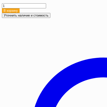
Количество
товара
В корзину
Полог
Уточнить наличие и стоимость
на
КамАЗ
55111,
5.49х3.5
м,
Брезент
ВО