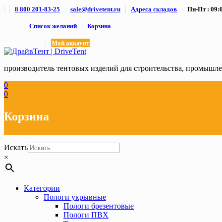
Skip
8 800 201-83-25
sale@drivetent.ru
Адреса складов
Пн-Пт : 09:0
to
content
Список желаний
Корзина
Мой аккаунт
производитель тентовых изделий для строительства, промыш
0
0
Корзина
Искать
×
Категории
Пологи укрывные
Пологи брезентовые
Пологи ПВХ