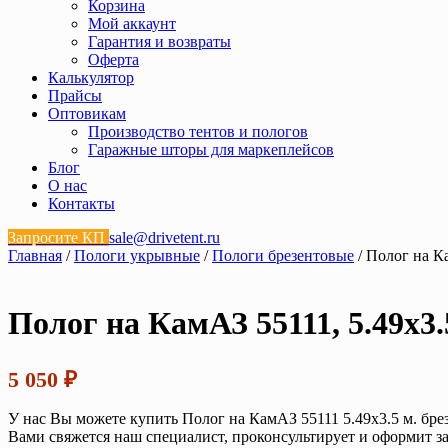
Корзина
Мой аккаунт
Гарантия и возвраты
Оферта
Калькулятор
Прайсы
Оптовикам
Производство тентов и пологов
Гаражные шторы для маркеплейсов
Блог
О нас
Контакты
Запросите КП
sale@drivetent.ru
Главная
/
Пологи укрывные
/
Пологи брезентовые
/ Полог на К
Полог на КамАЗ 55111, 5.49х3.
5 050
₽
У нас Вы можете купить Полог на КамАЗ 55111 5.49х3.5 м. бре
Вами свяжется наш специалист, проконсультирует и оформит за