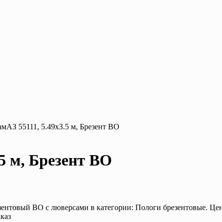
амАЗ 55111, 5.49х3.5 м, Брезент ВО
5 м, Брезент ВО
зентовый ВО с люверсами в категории: Пологи брезентовые. Цена
каз