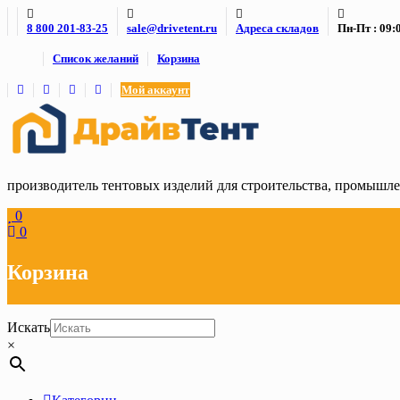
Skip
8 800 201-83-25
sale@drivetent.ru
Адреса складов
Пн-Пт : 09:0
to
content
Список желаний
Корзина
Мой аккаунт
производитель тентовых изделий для строительства, промыш
0
0
Корзина
Искать
×