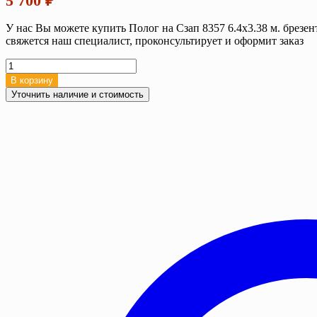
5 700
₽
У нас Вы можете купить Полог на Сзап 8357 6.4х3.38 м. брезе
свяжется наш специалист, проконсультирует и оформит заказ
Количество
товара
В корзину
Полог
Уточнить наличие и стоимость
на
Сзап
8357,
6.4х3.38
м,
Брезент
ВО