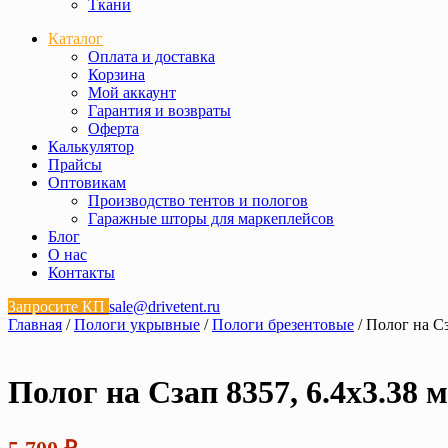
Ткани
Каталог
Оплата и доставка
Корзина
Мой аккаунт
Гарантия и возвраты
Оферта
Калькулятор
Прайсы
Оптовикам
Производство тентов и пологов
Гаражные шторы для маркеплейсов
Блог
О нас
Контакты
Запросите КП
sale@drivetent.ru
Главная
/
Пологи укрывные
/
Пологи брезентовые
/ Полог на Сз
Полог на Сзап 8357, 6.4х3.38 