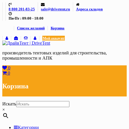
Skip
8 800 201-83-25
sale@drivetent.ru
Адреса складов
to
content
Пн-Пт : 09:00 - 18:00
Список желаний
Корзина
Мой аккаунт
производитель тентовых изделий для строительства,
промышленности и АПК
0
0
Корзина
Искать
×
Категории