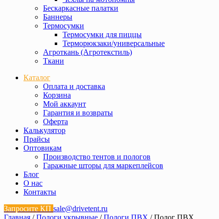
Бескаркасные палатки
Баннеры
Термосумки
Термосумки для пиццы
Терморюкзаки/универсальные
Агроткань (Агротекстиль)
Ткани
Каталог
Оплата и доставка
Корзина
Мой аккаунт
Гарантия и возвраты
Оферта
Калькулятор
Прайсы
Оптовикам
Производство тентов и пологов
Гаражные шторы для маркеплейсов
Блог
О нас
Контакты
Запросите КП
sale@drivetent.ru
Главная
/
Пологи укрывные
/
Пологи ПВХ
/ Полог ПВХ