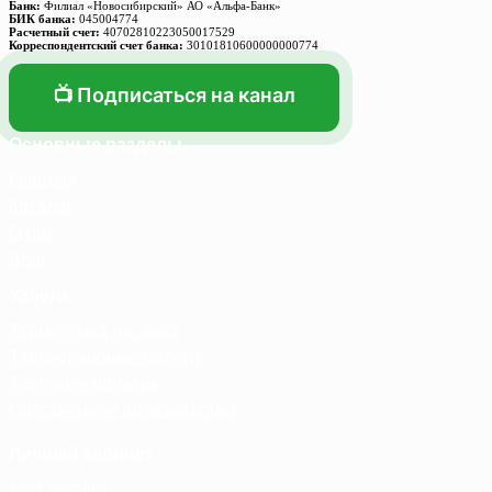
Банк:
Филиал «Новосибирский» АО «Альфа-Банк»
БИК банка:
045004774
Расчетный счет:
40702810223050017529
Корреспондентский счет банка:
30101810600000000774
📺 Подписаться на канал
Основные разделы
Главная
Каталог
О нас
Блог
Услуги
Термосумка на заказ
Тарпаулиновые пологи
Торговые палатки
Собственное производство
Личный кабинет
Мой аккаунт