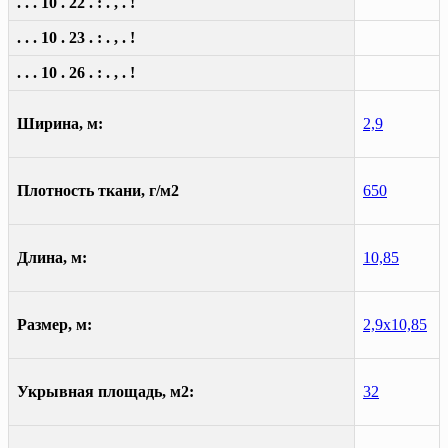
. . . 10 . 22 . : . , . !
. . . 10 . 23 . : . , . !
. . . 10 . 26 . : . , . !
Ширина, м:
2,9
Плотность ткани, г/м2
650
Длина, м:
10,85
Размер, м:
2,9х10,85
Укрывная площадь, м2:
32