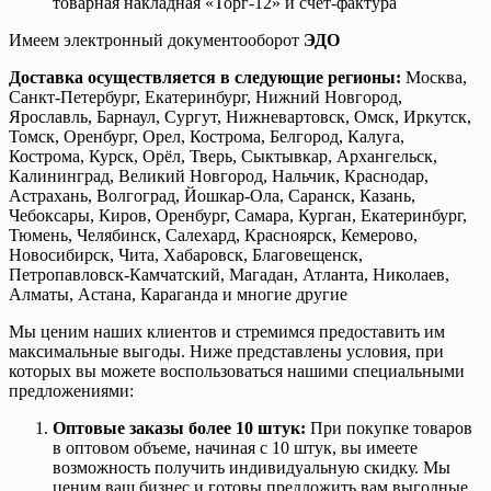
товарная накладная «Торг-12» и счет-фактура
Имеем электронный документооборот
ЭДО
Доставка осуществляется в следующие регионы:
Москва,
Санкт-Петербург, Екатеринбург, Нижний Новгород,
Ярославль, Барнаул, Сургут, Нижневартовск, Омск, Иркутск,
Томск, Оренбург, Орел, Кострома, Белгород, Калуга,
Кострома, Курск, Орёл, Тверь, Сыктывкар, Архангельск,
Калининград, Великий Новгород, Нальчик, Краснодар,
Астрахань, Волгоград, Йошкар-Ола, Саранск, Казань,
Чебоксары, Киров, Оренбург, Самара, Курган, Екатеринбург,
Тюмень, Челябинск, Салехард, Красноярск, Кемерово,
Новосибирск, Чита, Хабаровск, Благовещенск,
Петропавловск-Камчатский, Магадан, Атланта, Николаев,
Алматы, Астана, Караганда и многие другие
Мы ценим наших клиентов и стремимся предоставить им
максимальные выгоды. Ниже представлены условия, при
которых вы можете воспользоваться нашими специальными
предложениями:
Оптовые заказы более 10 штук:
При покупке товаров
в оптовом объеме, начиная с 10 штук, вы имеете
возможность получить индивидуальную скидку. Мы
ценим ваш бизнес и готовы предложить вам выгодные