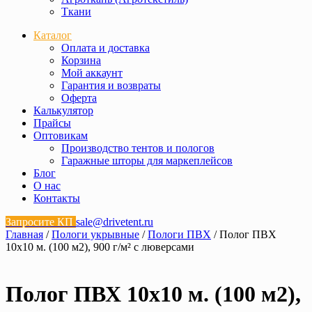
Ткани
Каталог
Оплата и доставка
Корзина
Мой аккаунт
Гарантия и возвраты
Оферта
Калькулятор
Прайсы
Оптовикам
Производство тентов и пологов
Гаражные шторы для маркеплейсов
Блог
О нас
Контакты
Запросите КП
sale@drivetent.ru
Главная
/
Пологи укрывные
/
Пологи ПВХ
/ Полог ПВХ
10х10 м. (100 м2), 900 г/м² с люверсами
Полог ПВХ 10х10 м. (100 м2),