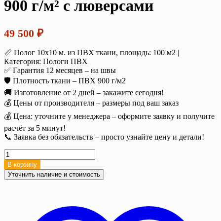
900 г/м² с люверсами
49 500
₽
📏 Полог 10х10 м. из ПВХ ткани, площадь: 100 м2 |
Категория: Пологи ПВХ
✅ Гарантия 12 месяцев – на швы
🛡️ Плотность ткани – ПВХ 900 г/м2
🚚 Изготовление от 2 дней – закажите сегодня!
💰 Цены от производителя – размеры под ваш заказ
💰 Цена: уточните у менеджера – оформите заявку и получите
расчёт за 5 минут!
📞 Заявка без обязательств – просто узнайте цену и детали!
Количество
товара
В корзину
Полог
Уточнить наличие и стоимость
ПВХ
10х10
м.
(100
м2),