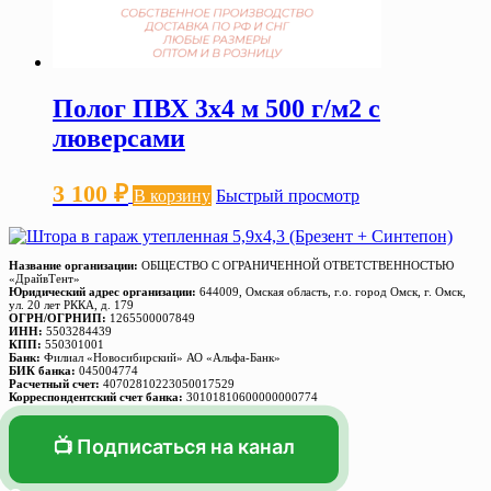
Полог ПВХ 3х4 м 500 г/м2 с
люверсами
3 100
₽
В корзину
Быстрый просмотр
Название организации:
ОБЩЕСТВО С ОГРАНИЧЕННОЙ ОТВЕТСТВЕННОСТЬЮ
«ДрайвТент»
Юридический адрес организации:
644009, Омская область, г.о. город Омск, г. Омск,
ул. 20 лет РККА, д. 179
ОГРН/ОГРНИП:
1265500007849
ИНН:
5503284439
КПП:
550301001
Банк:
Филиал «Новосибирский» АО «Альфа-Банк»
БИК банка:
045004774
Расчетный счет:
40702810223050017529
Корреспондентский счет банка:
30101810600000000774
📺 Подписаться на канал