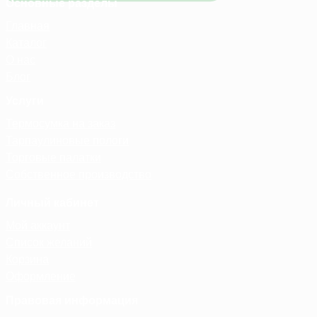
Основные разделы
Главная
Каталог
О нас
Блог
Услуги
Термосумка на заказ
Тарпаулиновые пологи
Торговые палатки
Собственное производство
Личный кабинет
Мой аккаунт
Список желаний
Корзина
Оформление
Правовая информация