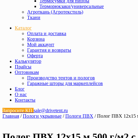
Термосумки для пиццы
Терморюкзаки/универсальные
Агроткань (Агротекстиль)
Ткани
Каталог
Оплата и доставка
Корзина
Мой аккаунт
Гарантия и возвраты
Оферта
Калькулятор
Прайсы
Оптовикам
Производство тентов и пологов
Гаражные шторы для маркеплейсов
Блог
О нас
Контакты
Запросите КП
sale@drivetent.ru
Главная
/
Пологи укрывные
/
Пологи ПВХ
/ Полог ПВХ 12х15 м
Полог ПВХ 12х15 м 500 г/м2 