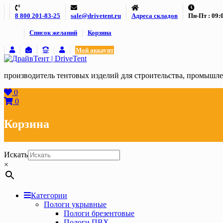
Skip
8 800 201-83-25
sale@drivetent.ru
Адреса складов
Пн-Пт : 09:0
to
content
Список желаний
Корзина
Мой аккаунт
производитель тентовых изделий для строительства, промыш
0
0
Корзина
Искать
×
Категории
Пологи укрывные
Пологи брезентовые
Пологи ПВХ