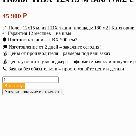
45 900
₽
📏 Полог 12х15 м. из ПВХ ткани, площадь: 180 м2 | Категория
✅ Гарантия 12 месяцев – на швы
🛡️ Плотность ткани – ПВХ 500 г/м2
🚚 Изготовление от 2 дней – закажите сегодня!
💰 Цены от производителя – размеры под ваш заказ
💰 Цена: уточните у менеджера – оформите заявку и получите р
📞 Заявка без обязательств – просто узнайте цену и детали!
Количество
товара
В корзину
Полог
Уточнить наличие и стоимость
ПВХ
12х15
м
500
г/
м2
с
люверсами