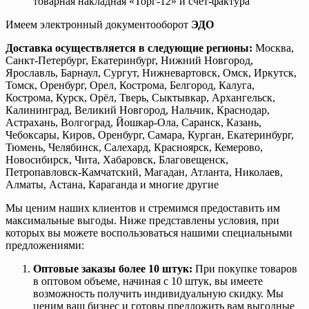
товарная накладная «Торг-12» и счет-фактура
Имеем электронный документооборот
ЭДО
Доставка осуществляется в следующие регионы:
Москва,
Санкт-Петербург, Екатеринбург, Нижний Новгород,
Ярославль, Барнаул, Сургут, Нижневартовск, Омск, Иркутск,
Томск, Оренбург, Орел, Кострома, Белгород, Калуга,
Кострома, Курск, Орёл, Тверь, Сыктывкар, Архангельск,
Калининград, Великий Новгород, Нальчик, Краснодар,
Астрахань, Волгоград, Йошкар-Ола, Саранск, Казань,
Чебоксары, Киров, Оренбург, Самара, Курган, Екатеринбург,
Тюмень, Челябинск, Салехард, Красноярск, Кемерово,
Новосибирск, Чита, Хабаровск, Благовещенск,
Петропавловск-Камчатский, Магадан, Атланта, Николаев,
Алматы, Астана, Караганда и многие другие
Мы ценим наших клиентов и стремимся предоставить им
максимальные выгоды. Ниже представлены условия, при
которых вы можете воспользоваться нашими специальными
предложениями:
Оптовые заказы более 10 штук:
При покупке товаров
в оптовом объеме, начиная с 10 штук, вы имеете
возможность получить индивидуальную скидку. Мы
ценим ваш бизнес и готовы предложить вам выгодные