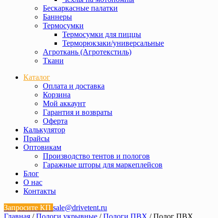
Бескаркасные палатки
Баннеры
Термосумки
Термосумки для пиццы
Терморюкзаки/универсальные
Агроткань (Агротекстиль)
Ткани
Каталог
Оплата и доставка
Корзина
Мой аккаунт
Гарантия и возвраты
Оферта
Калькулятор
Прайсы
Оптовикам
Производство тентов и пологов
Гаражные шторы для маркеплейсов
Блог
О нас
Контакты
Запросите КП
sale@drivetent.ru
Главная
/
Пологи укрывные
/
Пологи ПВХ
/ Полог ПВХ