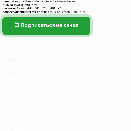
Банк:
Филиал «Новосибирский» АО «Альфа-Банк»
БИК банка:
045004774
Расчетный счет:
40702810223050017529
Корреспондентский счет банка:
30101810600000000774
📺 Подписаться на канал
Основные разделы
Главная
Каталог
О нас
Блог
Услуги
Термосумка на заказ
Тарпаулиновые пологи
Торговые палатки
Собственное производство
Личный кабинет
Мой аккаунт