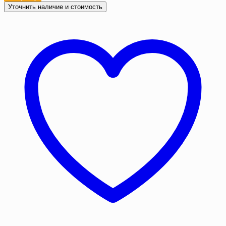
Полог
Уточнить наличие и стоимость
ПВХ
15х15
м
500
г/
м2
с
люверсами