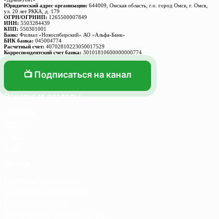
Юридический адрес организации:
644009, Омская область, г.о. город Омск, г. Омск,
ул. 20 лет РККА, д. 179
ОГРН/ОГРНИП:
1265500007849
ИНН:
5503284439
КПП:
550301001
Банк:
Филиал «Новосибирский» АО «Альфа-Банк»
БИК банка:
045004774
Расчетный счет:
40702810223050017529
Корреспондентский счет банка:
30101810600000000774
📺 Подписаться на канал
Основные разделы
Главная
Каталог
О нас
Блог
Услуги
Термосумка на заказ
Тарпаулиновые пологи
Торговые палатки
Собственное производство