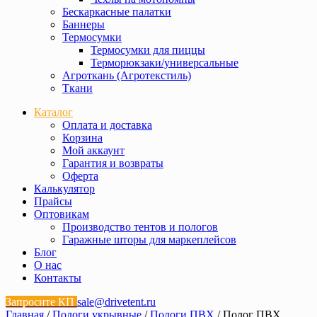
Бескаркасные палатки
Баннеры
Термосумки
Термосумки для пиццы
Терморюкзаки/универсальные
Агроткань (Агротекстиль)
Ткани
Каталог
Оплата и доставка
Корзина
Мой аккаунт
Гарантия и возвраты
Оферта
Калькулятор
Прайсы
Оптовикам
Производство тентов и пологов
Гаражные шторы для маркеплейсов
Блог
О нас
Контакты
Запросите КП
sale@drivetent.ru
Главная
/
Пологи укрывные
/
Пологи ПВХ
/ Полог ПВХ