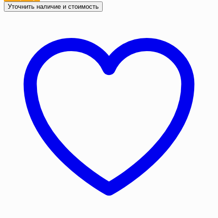
Полог
Уточнить наличие и стоимость
ПВХ
20х30
м
500
г/
м2
с
люверсами