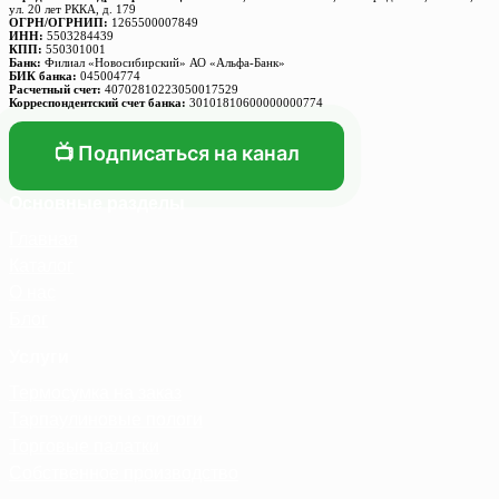
ул. 20 лет РККА, д. 179
ОГРН/ОГРНИП:
1265500007849
ИНН:
5503284439
КПП:
550301001
Банк:
Филиал «Новосибирский» АО «Альфа-Банк»
БИК банка:
045004774
Расчетный счет:
40702810223050017529
Корреспондентский счет банка:
30101810600000000774
📺 Подписаться на канал
Основные разделы
Главная
Каталог
О нас
Блог
Услуги
Термосумка на заказ
Тарпаулиновые пологи
Торговые палатки
Собственное производство