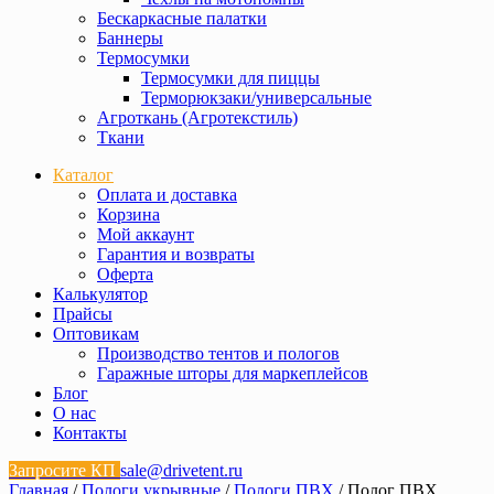
Бескаркасные палатки
Баннеры
Термосумки
Термосумки для пиццы
Терморюкзаки/универсальные
Агроткань (Агротекстиль)
Ткани
Каталог
Оплата и доставка
Корзина
Мой аккаунт
Гарантия и возвраты
Оферта
Калькулятор
Прайсы
Оптовикам
Производство тентов и пологов
Гаражные шторы для маркеплейсов
Блог
О нас
Контакты
Запросите КП
sale@drivetent.ru
Главная
/
Пологи укрывные
/
Пологи ПВХ
/ Полог ПВХ