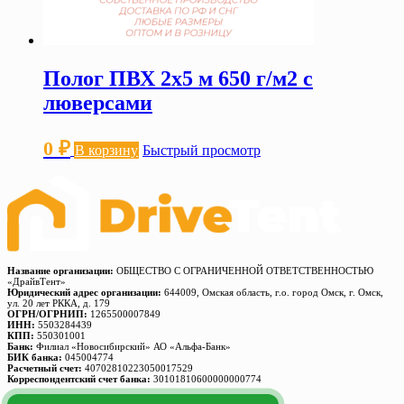
Полог ПВХ 2х5 м 650 г/м2 с
люверсами
0
₽
В корзину
Быстрый просмотр
Название организации:
ОБЩЕСТВО С ОГРАНИЧЕННОЙ ОТВЕТСТВЕННОСТЬЮ
«ДрайвТент»
Юридический адрес организации:
644009, Омская область, г.о. город Омск, г. Омск,
ул. 20 лет РККА, д. 179
ОГРН/ОГРНИП:
1265500007849
ИНН:
5503284439
КПП:
550301001
Банк:
Филиал «Новосибирский» АО «Альфа-Банк»
БИК банка:
045004774
Расчетный счет:
40702810223050017529
Корреспондентский счет банка:
30101810600000000774