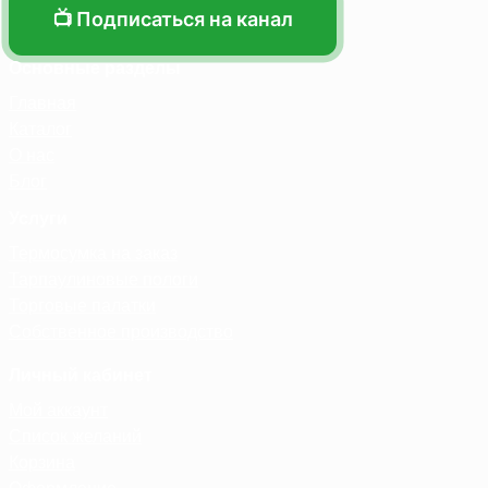
📺 Подписаться на канал
Основные разделы
Главная
Каталог
О нас
Блог
Услуги
Термосумка на заказ
Тарпаулиновые пологи
Торговые палатки
Собственное производство
Личный кабинет
Мой аккаунт
Список желаний
Корзина