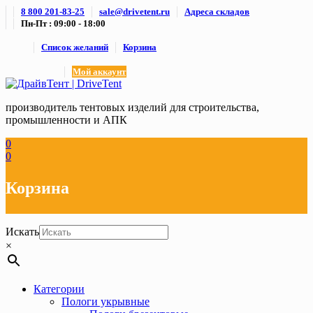
Skip
8 800 201-83-25
sale@drivetent.ru
Адреса складов
to
Пн-Пт : 09:00 - 18:00
content
Список желаний
Корзина
Мой аккаунт
производитель тентовых изделий для строительства,
промышленности и АПК
0
0
Корзина
Искать
×
Категории
Пологи укрывные