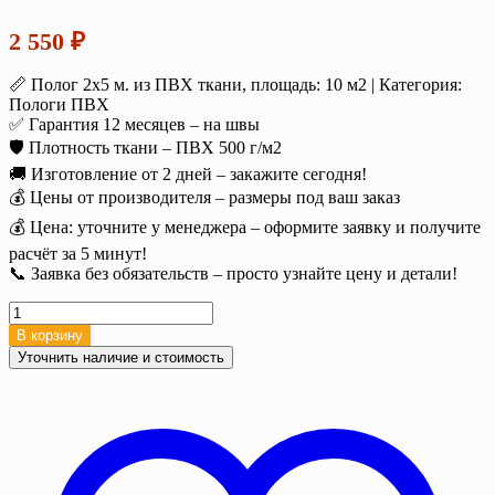
2 550
₽
📏 Полог 2х5 м. из ПВХ ткани, площадь: 10 м2 | Категория:
Пологи ПВХ
✅ Гарантия 12 месяцев – на швы
🛡️ Плотность ткани – ПВХ 500 г/м2
🚚 Изготовление от 2 дней – закажите сегодня!
💰 Цены от производителя – размеры под ваш заказ
💰 Цена: уточните у менеджера – оформите заявку и получите
расчёт за 5 минут!
📞 Заявка без обязательств – просто узнайте цену и детали!
Количество
товара
В корзину
Полог
Уточнить наличие и стоимость
ПВХ
2х5
м
500
г/
м2
с