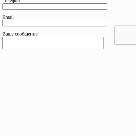
Телефон
Email
Ваше сообщение
Контакты
Телефон:
8 800 201-83-25
Email:
sale@drivetent.ru