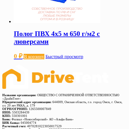
Полог ПВХ 4х5 м 650 г/м2 с
люверсами
0
₽
В корзину
Быстрый просмотр
Название организации:
ОБЩЕСТВО С ОГРАНИЧЕННОЙ ОТВЕТСТВЕННОСТЬЮ
«ДрайвТент»
Юридический адрес организации:
644009, Омская область, г.о. город Омск, г. Омск,
ул. 20 лет РККА, д. 179
ОГРН/ОГРНИП:
1265500007849
ИНН:
5503284439
КПП:
550301001
Банк:
Филиал «Новосибирский» АО «Альфа-Банк»
БИК банка:
045004774
Расчетный счет:
40702810223050017529