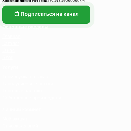
Корреспондентский счет банка:
30101810600000000774
📺 Подписаться на канал
Основные разделы
Главная
Каталог
О нас
Блог
Услуги
Термосумка на заказ
Тарпаулиновые пологи
Торговые палатки
Собственное производство
Личный кабинет
Мой аккаунт
Список желаний