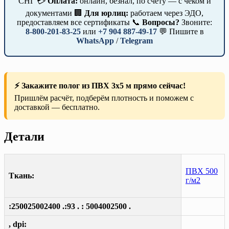
СНГ 💳
Оплата:
онлайн, безнал, по счёту — с чеком и
документами 🏢
Для юрлиц:
работаем через ЭДО,
предоставляем все сертификаты 📞
Вопросы?
Звоните:
8-800-201-83-25
или
+7 904 887-49-17
💬 Пишите в
WhatsApp
/
Telegram
⚡ Закажите полог из ПВХ 3х5 м прямо сейчас!
Пришлём расчёт, подберём плотность и поможем с
доставкой — бесплатно.
Детали
ПВХ 500
Ткань:
г/м2
:250025002400 .:93 . : 5004002500 .
, dpi: