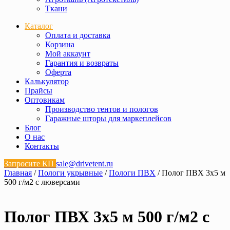
Ткани
Каталог
Оплата и доставка
Корзина
Мой аккаунт
Гарантия и возвраты
Оферта
Калькулятор
Прайсы
Оптовикам
Производство тентов и пологов
Гаражные шторы для маркеплейсов
Блог
О нас
Контакты
Запросите КП
sale@drivetent.ru
Главная
/
Пологи укрывные
/
Пологи ПВХ
/ Полог ПВХ 3х5 м
500 г/м2 с люверсами
Полог ПВХ 3х5 м 500 г/м2 с