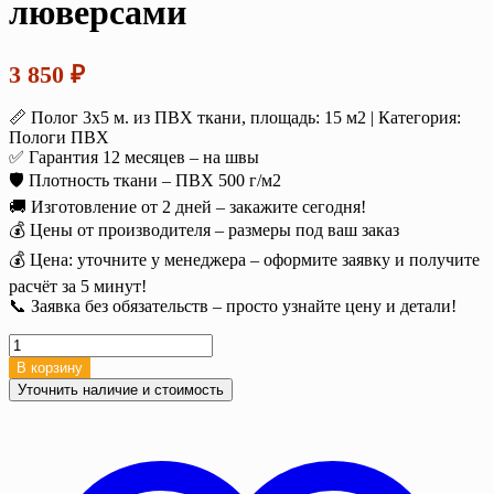
люверсами
3 850
₽
📏 Полог 3х5 м. из ПВХ ткани, площадь: 15 м2 | Категория:
Пологи ПВХ
✅ Гарантия 12 месяцев – на швы
🛡️ Плотность ткани – ПВХ 500 г/м2
🚚 Изготовление от 2 дней – закажите сегодня!
💰 Цены от производителя – размеры под ваш заказ
💰 Цена: уточните у менеджера – оформите заявку и получите
расчёт за 5 минут!
📞 Заявка без обязательств – просто узнайте цену и детали!
Количество
товара
В корзину
Полог
Уточнить наличие и стоимость
ПВХ
3х5
м
500
г/