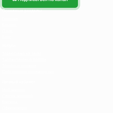
Основные разделы
Главная
Каталог
О нас
Блог
Услуги
Термосумка на заказ
Тарпаулиновые пологи
Торговые палатки
Собственное производство
Личный кабинет
Мой аккаунт
Список желаний
Корзина
Оформление