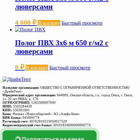
люверсами
4 600
₽
В корзину
Быстрый просмотр
Полог ПВХ 3х6 м 650 г/м2 с
люверсами
0
₽
В корзину
Быстрый просмотр
Название организации:
ОБЩЕСТВО С ОГРАНИЧЕННОЙ ОТВЕТСТВЕННОСТЬЮ
«ДрайвТент»
Юридический адрес организации:
644009, Омская область, г.о. город Омск, г. Омск,
ул. 20 лет РККА, д. 179
ОГРН/ОГРНИП:
1265500007849
ИНН:
5503284439
КПП:
550301001
Банк:
Филиал «Новосибирский» АО «Альфа-Банк»
БИК банка:
045004774
Расчетный счет:
40702810223050017529
Корреспондентский счет банка:
30101810600000000774
📺 Подписаться на канал