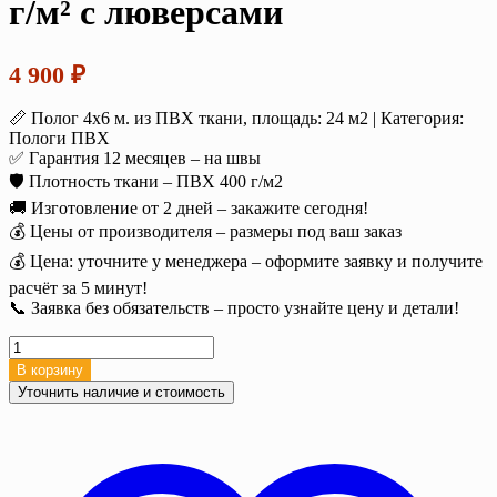
г/м² с люверсами
4 900
₽
📏 Полог 4х6 м. из ПВХ ткани, площадь: 24 м2 | Категория:
Пологи ПВХ
✅ Гарантия 12 месяцев – на швы
🛡️ Плотность ткани – ПВХ 400 г/м2
🚚 Изготовление от 2 дней – закажите сегодня!
💰 Цены от производителя – размеры под ваш заказ
💰 Цена: уточните у менеджера – оформите заявку и получите
расчёт за 5 минут!
📞 Заявка без обязательств – просто узнайте цену и детали!
Количество
товара
В корзину
Полог
Уточнить наличие и стоимость
ПВХ
4х6
м.
(24
м2),