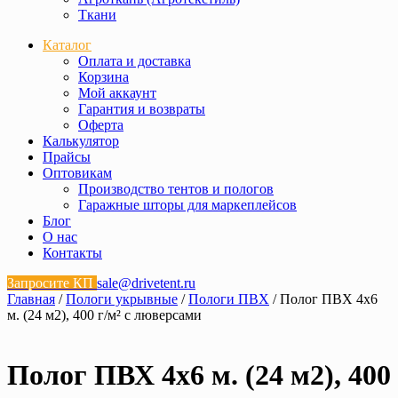
Ткани
Каталог
Оплата и доставка
Корзина
Мой аккаунт
Гарантия и возвраты
Оферта
Калькулятор
Прайсы
Оптовикам
Производство тентов и пологов
Гаражные шторы для маркеплейсов
Блог
О нас
Контакты
Запросите КП
sale@drivetent.ru
Главная
/
Пологи укрывные
/
Пологи ПВХ
/ Полог ПВХ 4х6
м. (24 м2), 400 г/м² с люверсами
Полог ПВХ 4х6 м. (24 м2), 400