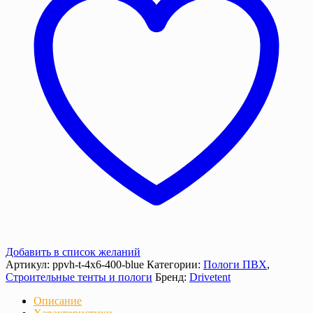
400
г/
м²
с
люверсами
Добавить в список желаний
Артикул:
ppvh-t-4х6-400-blue
Категории:
Пологи ПВХ
,
Строительные тенты и пологи
Бренд:
Drivetent
Описание